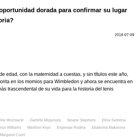
portunidad dorada para confirmar su lugar
oria?
2018-07-09
 edad, con la maternidad a cuestas, y sin títulos este año,
vorita en los momios para Wimbledon y ahora se encuentra en
ás trascendental de su vida para la historia del tenis
line Wozniacki
Garbiñe Muguruza
Sloane Stephens
Elina Svitolina
nus Williams
Madison Keys
Evgeniya Rodina
Ekaterina Makarova
Margaret Court