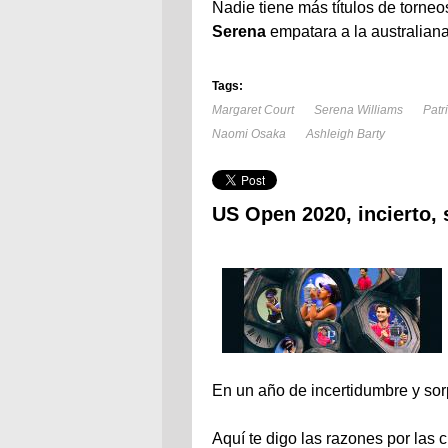
Nadie tiene más títulos de torn
Serena
empatara a la australiana
Tags:
Margaret Court
Serena Williams
Patr
Naomi Osaka
Ashleigh Barty
US Open 2020, incierto, 
En un año de incertidumbre y sor
Aquí te digo las razones por las