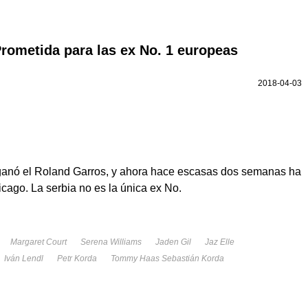
Prometida para las ex No. 1 europeas
2018-04-03
anó el Roland Garros, y ahora hace escasas dos semanas ha
icago. La serbia no es la única ex No.
Margaret Court
Serena Williams
Jaden Gil
Jaz Elle
Iván Lendl
Petr Korda
Tommy Haas Sebastián Korda