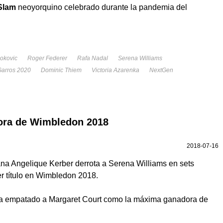
Slam
neoyorquino celebrado durante la pandemia del
okovic
Roger Federer
Rafa Nadal
Serena Williams
Garros 2020
Dominic Thiem
Victoria Azarenka
NextGen
ora de Wimbledon 2018
2018-07-16
na Angelique Kerber derrota a Serena Williams en sets
r título en Wimbledon 2018.
a empatado a Margaret Court como la máxima ganadora de