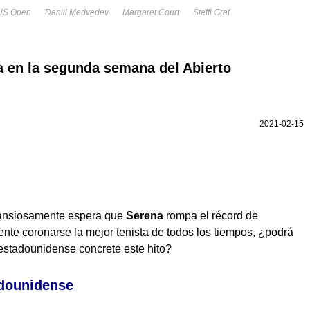
US Open
Daniil Medvedev
Margaret Court
Steffi Graf
a en la segunda semana del Abierto
2021-02-15
 ansiosamente espera que
Serena
rompa el récord de
te coronarse la mejor tenista de todos los tiempos, ¿podrá
estadounidense concrete este hito?
adounidense