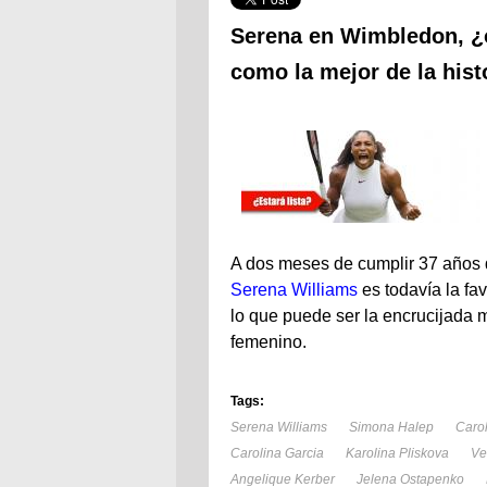
Serena en Wimbledon, ¿o
como la mejor de la hist
A dos meses de cumplir 37 años de
Serena Williams
es todavía la fa
lo que puede ser la encrucijada m
femenino.
Tags:
Serena Williams
Simona Halep
Caro
Carolina Garcia
Karolina Pliskova
Ve
Angelique Kerber
Jelena Ostapenko