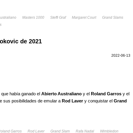
Australiano
Masters 1000
Steffi Graf
Margaret Court
Grand Slams
s
jokovic de 2021
2022-06-13
 que había ganado el
Abierto Australiano
y el
Roland Garros
y el
e sus posibilidades de emular a
Rod Laver
y conquistar el
Grand
oland Garros
Rod Laver
Grand Slam
Rafa Nadal
Wimbledon