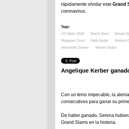
rápidamente olvidar este
Grand 
coronavirus.
Tags:
US Open 2020
Grand Slam
Novak Dj
Margaret Court
Rafa Nadal
Roland 
Alexander Zverev
Naomi Osaka
Angelique Kerber ganad
Con un tenis impecable, la alema
consecutivos para ganar su prime
De haber ganado, Serena hubier
Grand Slams en la historia.