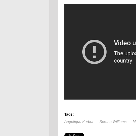
Tags:
Angelique Kerber
Serena Williams
M