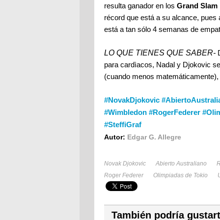
resulta ganador en los
Grand Slam 
récord que está a su alcance, pues
está a tan sólo 4 semanas de empata
LO QUE TIENES QUE SABER-
para cardìacos, Nadal y Djokovic se 
(cuando menos matemáticamente), y 
#NovakDjokovic #AbiertoAustral
#Wimbledon #RogerFederer #Oli
#SteffiGraf
Autor:
Edgar G. Allegre
Novak Djokovic
Abierto Australiano
R
Roger Federer
Olimpiadas de Tokio
También podría gustar