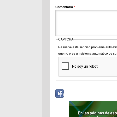
Comentario
*
CAPTCHA
Resuelve este sencillo problema aritméti
que no eres un sistema automático de s
Login
Log in with...
with
Facebook