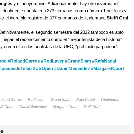
inglés
y el neoyorquino. Adicionalmente, hay otro inverosímil
 actualmente cuenta con 373 semanas como número 1 del tenis y
r el increíble registro de 377 en manos de la alemana
Steffi Graf
.
Definitivamente, el segundo semestre del 2022 tampoco es apto
juegan el reconocimiento como el “mejor tenista de la historia”
como dicen los analistas de la UFC, “prohibido parpadear”.
iano #RolandGarros #RodLaver #GrandSlam #RafaNadal
mpiadasdeTokio #USOpen #DaniilMedvedev #MargaretCourt
oland Garros
Rod Laver
Grand Slam
Rafa Nadal
Wimbledon
US Open
Daniil Medvedev
Margaret Court
Steffi Graf
te