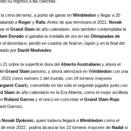
anto su regreso a las canchas.
la cima del tenis, a punto de ganar en
Wimbledon
y llegar a 20
patando a
Roger
y
Rafa
. Antes de que terminara el 2021,
Novak
nar el
Grand Slam
de año calendario, sino también contemplaba la
lam Dorado
si ganaba la medalla de oro en las
Olimpiadas de
el desenlace, perdió en cuartos de final en Japón y en la final del
otado por
Daniil Medvedev
.
21 sobre la superficie dura del
Abierto Australiano
y ahora el
del
Grand Slam
parisino, y ahora aterrizará en W
imbledon
con una
este 2022 como número 1 del mundo, con 24 torneos mayores
rgaret Court
), convertido en tan sólo el segundo jugador junto con
d Slam
de año calendario en la Era Abierta, como el mejor arcillista
 en
Roland Garros
y el ùnico en concretar el
Grand Slam Rojo
and Garros).
a
Novak Djokovic
, quien todavía llegará a
Wimbledon
como el
 de este 2022, podría alcanzar los 22 torneos mayores de
Nadal
si