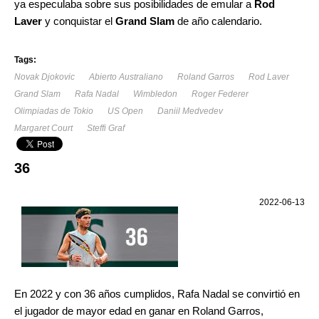
ya especulaba sobre sus posibilidades de emular a
Rod
Laver
y conquistar el
Grand Slam
de año calendario.
Tags:
Novak Djokovic
Abierto Australiano
Roland Garros
Rod Laver
Grand Slam
Rafa Nadal
Wimbledon
Roger Federer
Olimpiadas de Tokio
US Open
Daniil Medvedev
Margaret Court
Steffi Graf
36
2022-06-13
En 2022 y con 36 años cumplidos, Rafa Nadal se convirtió en
el jugador de mayor edad en ganar en Roland Garros,