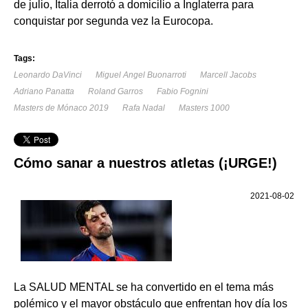
de julio, Italia derrotó a domicilio a Inglaterra para
conquistar por segunda vez la Eurocopa.
Tags:
Leonardo DaVinci
Miguel Angel Buonarroti
Marcell Jacobs
Adriano Panatta
Roland Garros
Fabio Fognini
Masters de Mónaco 2019
Rafa Nadal
Masters 1000
Cómo sanar a nuestros atletas (¡URGE!)
2021-08-02
La SALUD MENTAL se ha convertido en el tema más
polémico y el mayor obstáculo que enfrentan hoy día los