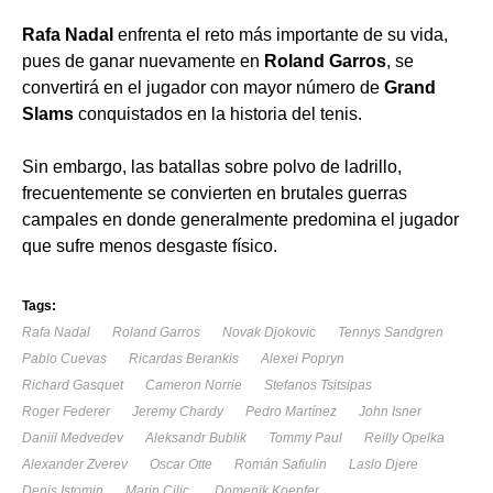
Rafa Nadal
enfrenta el reto más importante de su vida,
pues de ganar nuevamente en
Roland Garros
, se
convertirá en el jugador con mayor número de
Grand
Slams
conquistados en la historia del tenis.
Sin embargo, las batallas sobre polvo de ladrillo,
frecuentemente se convierten en brutales guerras
campales en donde generalmente predomina el jugador
que sufre menos desgaste físico.
Tags:
Rafa Nadal
Roland Garros
Novak Djokovic
Tennys Sandgren
Pablo Cuevas
Ricardas Berankis
Alexei Popryn
Richard Gasquet
Cameron Norrie
Stefanos Tsitsipas
Roger Federer
Jeremy Chardy
Pedro Martínez
John Isner
Daniil Medvedev
Aleksandr Bublik
Tommy Paul
Reilly Opelka
Alexander Zverev
Oscar Otte
Román Safiulin
Laslo Djere
Denis Istomin
Marin Cilic
Domenik Koepfer