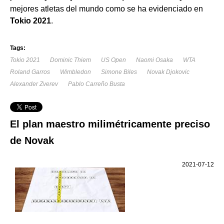
mejores atletas del mundo como se ha evidenciado en
Tokio 2021
.
Tags:
Tokio 2021
Dominic Thiem
US Open
Naomi Osaka
WTA
Roland Garros
Wimbledon
Simone Biles
Novak Djokovic
Alexander Zverev
Pablo Carreño Busta
El plan maestro milimétricamente preciso
de Novak
2021-07-12