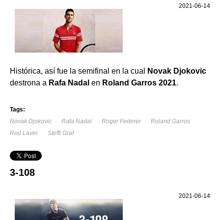
2021-06-14
Histórica, así fue la semifinal en la cual
Novak Djokovic
destrona a
Rafa Nadal
en
Roland Garros 2021
.
Tags:
Novak Djokovic
Rafa Nadal
Roger Federer
Roland Garros
Rod Laver
Steffi Graf
3-108
2021-06-14