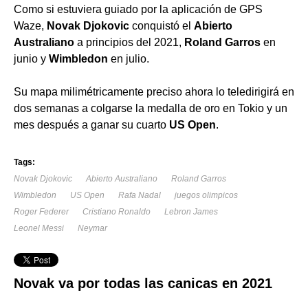
Como si estuviera guiado por la aplicación de GPS
Waze,
Novak Djokovic
conquistó el
Abierto
Australiano
a principios del 2021,
Roland Garros
en
junio y
Wimbledon
en julio.
Su mapa milimétricamente preciso ahora lo teledirigirá en
dos semanas a colgarse la medalla de oro en Tokio y un
mes después a ganar su cuarto
US Open
.
Tags:
Novak Djokovic
Abierto Australiano
Roland Garros
Wimbledon
US Open
Rafa Nadal
juegos olimpicos
Roger Federer
Cristiano Ronaldo
Lebron James
Leonel Messi
Neymar
Novak va por todas las canicas en 2021