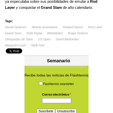
ya especulaba sobre sus posibilidades de emular a
Rod
Laver
y conquistar el
Grand Slam
de año calendario.
Tags:
Novak Djokovic
Abierto Australiano
Roland Garros
Rod Laver
Grand Slam
Rafa Nadal
Wimbledon
Roger Federer
Olimpiadas de Tokio
US Open
Daniil Medvedev
Margaret Court
Steffi Graf
Semanario
Recibe todas las noticias de Flashtennis
Flashtennis newsletter
Correo electrónico
*