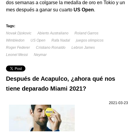
dos semanas a colgarse la medalla de oro en Tokio y un
mes después a ganar su cuarto
US Open
.
Tags:
Novak Djokovic
Abierto Australiano
Roland Garros
Wimbledon
US Open
Rafa Nadal
juegos olimpicos
Roger Federer
Cristiano Ronaldo
Lebron James
Leonel Messi
Neymar
Después de Acapulco, ¿ahora qué nos
tiene deparado Miami 2021?
2021-03-23