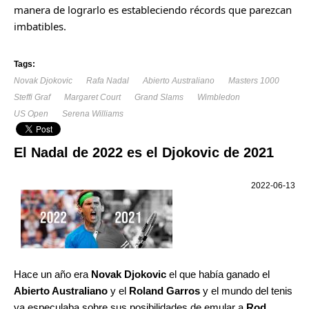
manera de lograrlo es estableciendo récords que parezcan
imbatibles.
Tags:
Novak Djokovic
Rafa Nadal
Abierto Australiano
Masters 1000
Steffi Graf
Margaret Court
Grand Slams
Wimbledon
US Open
Serena Williams
El Nadal de 2022 es el Djokovic de 2021
2022-06-13
Hace un año era
Novak Djokovic
el que había ganado el
Abierto Australiano
y el
Roland Garros
y el mundo del tenis
ya especulaba sobre sus posibilidades de emular a
Rod