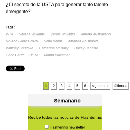
¿El secreto de la USTA para generar tanto talento
emergente?
Tags:
WTA
Serena Williams
Venus Williams
Abierto Australiano
Roland Garros 2020
Sofia Kenin
Amanda Anisimova
Whitney Osuigwe
Catherine McNally
Hailey Baptiste
Coco Gauff
USTA
Martin Blackman
Páginas
1
2
3
4
5
6
siguiente ›
última »
Semanario
Recibe todas las noticias de Flashtennis
Flashtennis newsletter