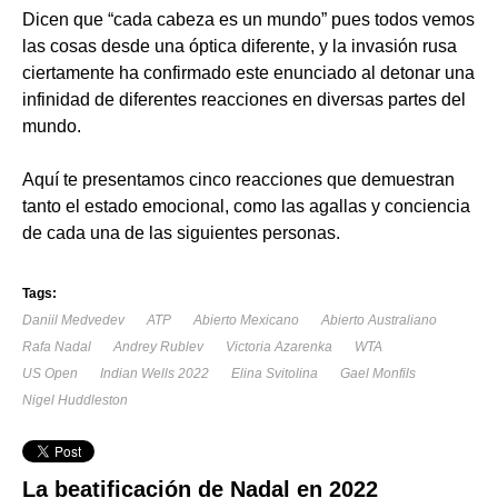
Dicen que “cada cabeza es un mundo” pues todos vemos
las cosas desde una óptica diferente, y la invasión rusa
ciertamente ha confirmado este enunciado al detonar una
infinidad de diferentes reacciones en diversas partes del
mundo.
Aquí te presentamos cinco reacciones que demuestran
tanto el estado emocional, como las agallas y conciencia
de cada una de las siguientes personas.
Tags:
Daniil Medvedev
ATP
Abierto Mexicano
Abierto Australiano
Rafa Nadal
Andrey Rublev
Victoria Azarenka
WTA
US Open
Indian Wells 2022
Elina Svitolina
Gael Monfils
Nigel Huddleston
La beatificación de Nadal en 2022