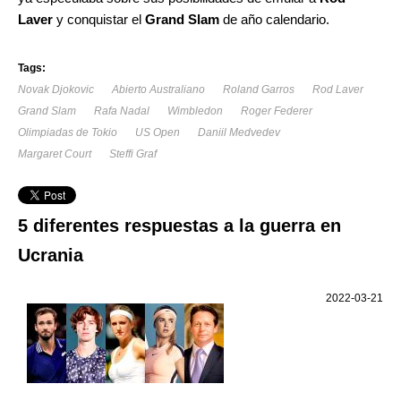
Laver
y conquistar el
Grand Slam
de año calendario.
Tags:
Novak Djokovic
Abierto Australiano
Roland Garros
Rod Laver
Grand Slam
Rafa Nadal
Wimbledon
Roger Federer
Olimpiadas de Tokio
US Open
Daniil Medvedev
Margaret Court
Steffi Graf
5 diferentes respuestas a la guerra en
Ucrania
2022-03-21