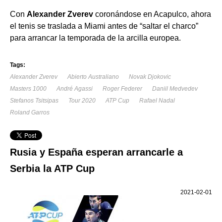
Con
Alexander Zverev
coronándose en Acapulco, ahora
el tenis se traslada a Miami antes de “saltar el charco”
para arrancar la temporada de la arcilla europea.
Tags:
Alexander Zverev
Abierto Australiano
Novak Djokovic
Masters 1000
André Agassi
Roger Federer
Daniil Medvedev
Stefanos Tsitsipas
Tour 2020
ATP Cup
Rafael Nadal
Roland Garros
Rusia y España esperan arrancarle a
Serbia la ATP Cup
2021-02-01