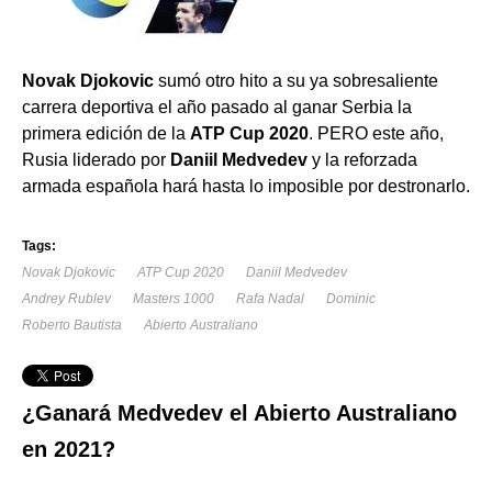
Novak Djokovic
sumó otro hito a su ya sobresaliente
carrera deportiva el año pasado al ganar Serbia la
primera edición de la
ATP Cup 2020
. PERO este año,
Rusia liderado por
Daniil Medvedev
y la reforzada
armada española hará hasta lo imposible por destronarlo.
Tags:
Novak Djokovic
ATP Cup 2020
Daniil Medvedev
Andrey Rublev
Masters 1000
Rafa Nadal
Dominic
Roberto Bautista
Abierto Australiano
¿Ganará Medvedev el Abierto Australiano
en 2021?