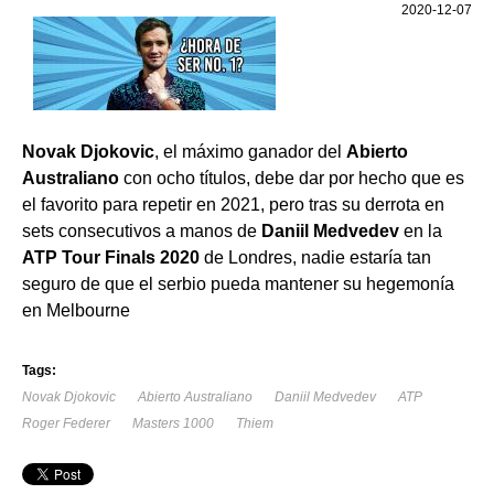
2020-12-07
Novak Djokovic
, el máximo ganador del
Abierto
Australiano
con ocho títulos, debe dar por hecho que es
el favorito para repetir en 2021, pero tras su derrota en
sets consecutivos a manos de
Daniil Medvedev
en la
ATP Tour Finals 2020
de Londres, nadie estaría tan
seguro de que el serbio pueda mantener su hegemonía
en Melbourne
Tags:
Novak Djokovic
Abierto Australiano
Daniil Medvedev
ATP
Roger Federer
Masters 1000
Thiem