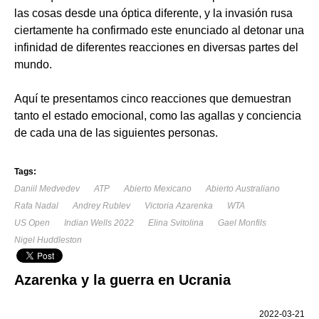
las cosas desde una óptica diferente, y la invasión rusa
ciertamente ha confirmado este enunciado al detonar una
infinidad de diferentes reacciones en diversas partes del
mundo.
Aquí te presentamos cinco reacciones que demuestran
tanto el estado emocional, como las agallas y conciencia
de cada una de las siguientes personas.
Tags:
Daniil Medvedev
ATP
Abierto Mexicano
Abierto Australiano
Rafa Nadal
Andrey Rublev
Victoria Azarenka
WTA
US Open
Indian Wells 2022
Elina Svitolina
Gael Monfils
Nigel Huddleston
Azarenka y la guerra en Ucrania
2022-03-21