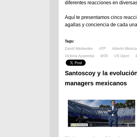
diferentes reacciones en diversa
Aquí te presentamos cinco reacc
agallas y conciencia de cada una
Tags:
Daniil Medvedev
ATP
Abierto Mexic
Victoria Azarenka
WTA
US Open
Santoscoy y la evolució
managers mexicanos