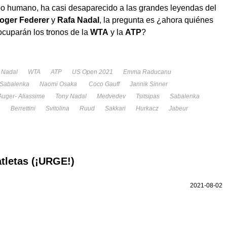
po humano, ha casi desaparecido a las grandes leyendas del
Roger Federer
y
Rafa Nadal
, la pregunta es ¿ahora quiénes
ocuparán los tronos de la
WTA
y la
ATP
?
 Nadal
WTA
ATP
US Open 2021
Emma Raducanu
 Sabalenka
Naomi Osaka
Coco Gauff
Jannik Sinner
 Auger- Aliassime
Tony Nadal
Medvedev
Tsitsipas
Sabalenka
a
Berrettini
Svitolina
Ruud
Sakkari
Hurkacz
Jabeur
tletas (¡URGE!)
2021-08-02