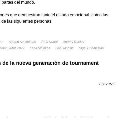
s partes del mundo.
iones que demuestran tanto el estado emocional, como las
 de las siguientes personas.
ano
Abierto Australiano
Rafa Nadal
Andrey Rublev
Indian Wells 2022
Elina Svitolina
Gael Monfils
Nigel Huddleston
n de la nueva generación de tournament
2021-12-13