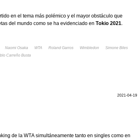
do en el tema más polémico y el mayor obstáculo que
tletas del mundo como se ha evidenciado en
Tokio 2021
.
Naomi Osaka
WTA
Roland Garros
Wimbledon
Simone Biles
blo Carreño Busta
2021-04-19
ranking de la WTA simultáneamente tanto en singles como en