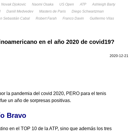
Novak Djokovic
Naomi Osaka
US Open
ATP
Ashleigh Barty
l
Daniil Medvedev
Masters de Paris
Diego Schwartzman
n Sebastián Cabal
Robert Farah
Franco Davin
Guillermo Vilas
tinoamericano en el año 2020 de covid19?
2020-12-21
por la pandemia del covid 2020, PERO para el tenis
fue un año de sorpresas positivas.
ío Bravo
atino en el TOP 10 de la ATP, sino que además los tres