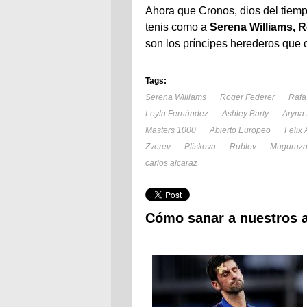
Ahora que Cronos, dios del tiem
tenis como a
Serena Williams, 
son los príncipes herederos que 
Tags:
Serena Williams
Roger Federer
Rafa
Leyla Fernández
Ashley Barty
Aryna
Masters 1000
Abierto Europeo
Felix
Zverev
Pliskova
Rublev
Muguruz
carlos alcaraz
Cómo sanar a nuestros a