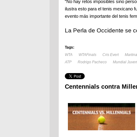
“No hay retos imposibles sino perso
ilustra esto para el tenis mexicano 
evento más importante del tenis fem
La Perla de Occidente se co
Tags:
WTA
WTAFinals
Cris Evert
Martina
ATP
Rodrigo Pacheco
Mundial Juven
Centennials contra Mille