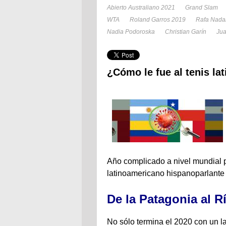
Abierto Australiano 2021
Grand Slam
WTA
Roland Garros 2019
Rafa Nada
Nadia Podoroska
Christian Garín
Jua
¿Cómo le fue al tenis la
Año complicado a nivel mundial 
latinoamericano hispanoparlante 
De la Patagonia al R
No sólo termina el 2020 con un l