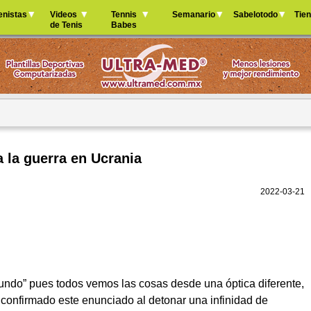
Jump to navigation
enistas
Videos
Tennis
Semanario
Sabelotodo
Tie
de Tenis
Babes
a la guerra en Ucrania
2022-03-21
ndo” pues todos vemos las cosas desde una óptica diferente,
 confirmado este enunciado al detonar una infinidad de