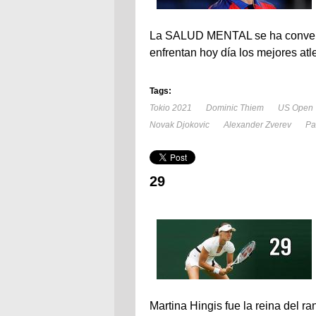
La SALUD MENTAL se ha converti
enfrentan hoy día los mejores a
Tags:
Tokio 2021
Dominic Thiem
US Open
Novak Djokovic
Alexander Zverev
Pa
29
Martina Hingis fue la reina del 