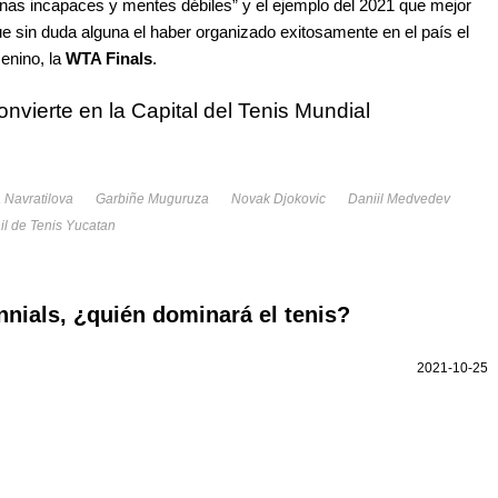
nas incapaces y mentes débiles” y el ejemplo del 2021 que mejor
fue sin duda alguna el haber organizado exitosamente en el país el
enino, la
WTA Finals
.
nvierte en la Capital del Tenis Mundial
 Navratilova
Garbiñe Muguruza
Novak Djokovic
Daniil Medvedev
il de Tenis Yucatan
nnials, ¿quién dominará el tenis?
2021-10-25