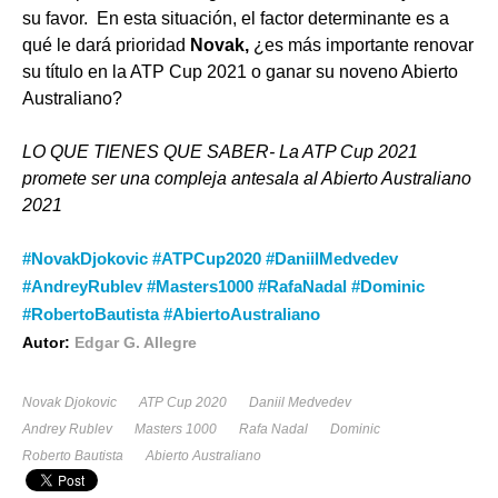
su favor. En esta situación, el factor determinante es a
qué le dará prioridad
Novak,
¿es más importante renovar
su título en la ATP Cup 2021 o ganar su noveno Abierto
Australiano?
LO QUE TIENES QUE SABER- La ATP Cup 2021
promete ser una compleja antesala al Abierto Australiano
2021
#NovakDjokovic #ATPCup2020 #DaniilMedvedev
#AndreyRublev #Masters1000 #RafaNadal #Dominic
#RobertoBautista #AbiertoAustraliano
Autor:
Edgar G. Allegre
Novak Djokovic
ATP Cup 2020
Daniil Medvedev
Andrey Rublev
Masters 1000
Rafa Nadal
Dominic
Roberto Bautista
Abierto Australiano