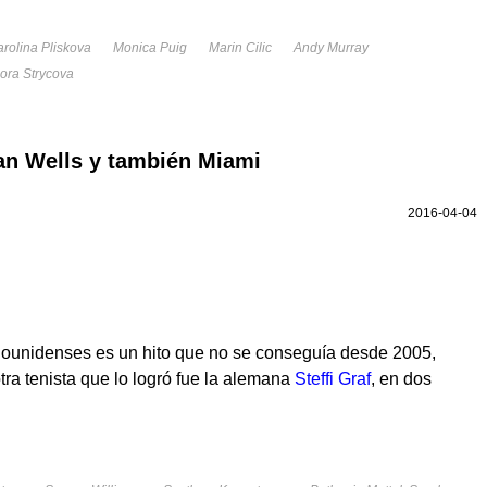
arolina Pliskova
Monica Puig
Marin Cilic
Andy Murray
ora Strycova
an Wells y también Miami
2016-04-04
dounidenses es un hito que no se conseguía desde 2005,
otra tenista que lo logró fue la alemana
Steffi Graf
, en dos