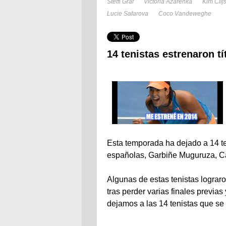
Steffi Graf
Victoria Azarenka
Kim Clij
Lucie Safarova
Coco Vandeweghe
14 tenistas estrenaron t
Esta temporada ha dejado a 14 ten
españolas, Garbiñe Muguruza, Car
Algunas de estas tenistas lograro
tras perder varias finales previas
dejamos a las 14 tenistas que se 