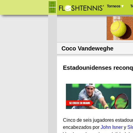
Torneos
T
Menú
principal
Coco Vandeweghe
Estadounidenses reconq
Cinco de seis jugadores estadou
encabezados por
John Isner
y
Sl