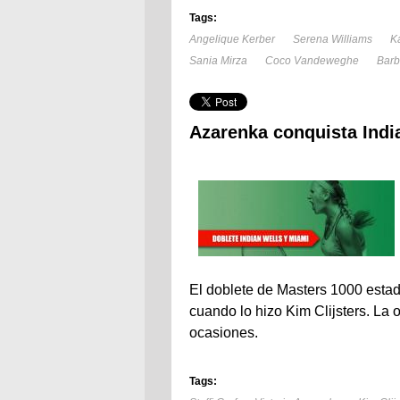
Tags:
Angelique Kerber
Serena Williams
K
Sania Mirza
Coco Vandeweghe
Barb
Azarenka conquista Indi
El doblete de Masters 1000 esta
cuando lo hizo Kim Clijsters. La 
ocasiones.
Tags: