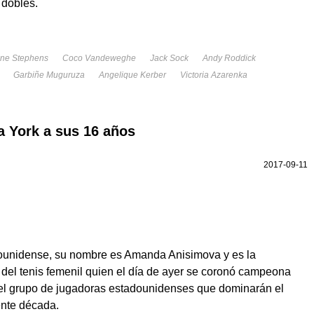
dobles.
ane Stephens
Coco Vandeweghe
Jack Sock
Andy Roddick
Garbiñe Muguruza
Angelique Kerber
Victoria Azarenka
 York a sus 16 años
2017-09-11
ounidense, su nombre es Amanda Anisimova y es la
a del tenis femenil quien el día de ayer se coronó campeona
del grupo de jugadoras estadounidenses que dominarán el
ente década.