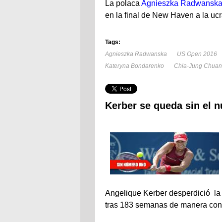
La polaca
Agnieszka Radwansk
en la final de New Haven a la ucr
Tags:
Agnieszka Radwanska
US Open 2016
Kateryna Bondarenko
Chia-Jung Chua
Kerber se queda sin el 
Angelique Kerber desperdició la
tras 183 semanas de manera conse