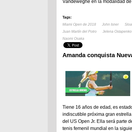
Vandeweghe en la modalidad de 
Tags:
Miami Open de 2018
John Isner
Slo
Juan Martín del Potro
Jelena Ostapenko
Naomi Osaka
Amanda conquista Nueva
Tiene 16 años de edad, es estad
indiscutible próxima gran estrell
del US Open Jr. Ella será parte 
tenis femenil mundial en la sigui