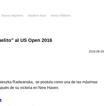
Sloane Stephens
Madison Keys
Venus Williams
elito” al US Open 2016
2016-08-29
nieszka Radwanska, se postula como una de las máximas
spués de su victoria en New Haven.
n