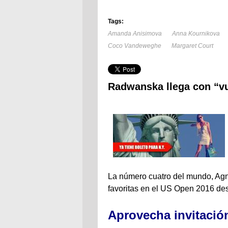
Tags:
Amanda Anisimova
Anna Kournikova
Coco Vandeweghe
Margaret Court
Radwanska llega con “vu
La número cuatro del mundo, Ag
favoritas en el US Open 2016 de
Aprovecha invitació