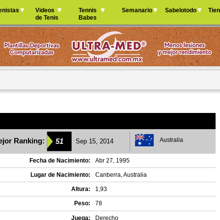
Jump to navigation
enistas
Videos
Tennis
Semanario
Sabelotodo
Tie
de Tenis
Babes
jor Ranking:
Australia
51
Sep 15, 2014
Fecha de Nacimiento:
Abr 27, 1995
Lugar de Nacimiento:
Canberra, Australia
Altura:
1,93
Peso:
78
Juega:
Derecho