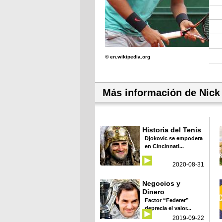
© en.wikipedia.org
Más información de Nick
Historia del Tenis
Djokovic se empodera
en Cincinnati...
2020-08-31
Negocios y
Dinero
Factor “Federer”
deprecia el valor...
2019-09-22