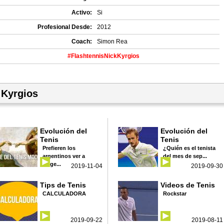
Activo:
Si
Profesional Desde:
2012
Coach:
Simon Rea
#FlashtennisNickKyrgios
 Kyrgios
Evolución del
Evolución del
Tenis
Tenis
Prefieren los
¿Quién es el tenista
argentinos ver a
del mes de sep...
Roge...
2019-11-04
2019-09-30
Tips de Tenis
Videos de Tenis
CALCULADORA
Rockstar
2019-09-22
2019-08-11