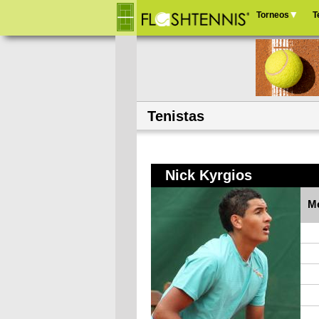
Torneos
T
Menú
principal
Tenistas
Nick Kyrgios
Me