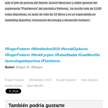
sido el jefe de prensa del Abierto Juvenil Mexicano y editor general del
suplemento "Flashtennis" del periódico Reforma, ha escrito más de 5,000
notas deportivas, es autor de más de 10 libros y es un especialista en
marketing deportivo, innovación-tecnología y desarrollo humano.
#RogerFederer #Wimbledon2019 #NovakDjokovic
#RogerFederer #NickKyrgios #RafaelNadal #GaelMonfils
#psicologiadeportiva #Flashtenis
Autor:
Edgar G. Allegre
Roger Federer
Wimbledon 2019
Novak Djokovic
Nick Kyrgios
Rafael Nadal
Gael Monfils
También podría gustarte