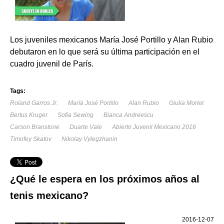
Los juveniles mexicanos María José Portillo y Alan Rubio
debutaron en lo que será su última participación en el
cuadro juvenil de París.
Tags:
Roland Garros Jr.
María José Portillo
Alan Rubio
Giulia Morlet
Bertus Kruger
Sofia Sewing
Bianca Andreescu
Carson Branstone
Duarte Vale
Abierto Juvenil Mexicano 2016
Timofey Skatov
Nikolay Vylegzhanin
¿Qué le espera en los próximos años al
tenis mexicano?
2016-12-07