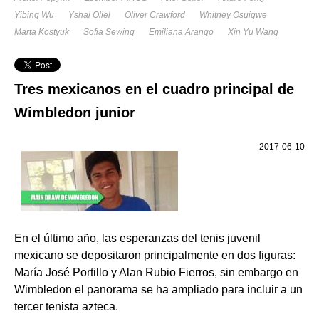
Yibing Wu
Yshai Oliel
Oliver Crawford
Whitney Osuigwe
Marta Kostyuk
Sofia Sewing
Emiliana Arango
Xin Yu Wang
Tres mexicanos en el cuadro principal de
Wimbledon junior
2017-06-10
En el último año, las esperanzas del tenis juvenil
mexicano se depositaron principalmente en dos figuras:
María José Portillo y Alan Rubio Fierros, sin embargo en
Wimbledon el panorama se ha ampliado para incluir a un
tercer tenista azteca.