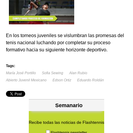
En los torneos juveniles se vislumbran las promesas del
tenis nacional luchando por completar su proceso
formativo hacia su siguiente horizonte deportivo.
Tags:
María José Portillo
Sofia Sewing
Alan Rubio
Abierto Juvenil Mexicano
Edson Ortiz
Eduardo Roldán
Semanario
Recibe todas las noticias de Flashtennis
Flashtennis newsletter