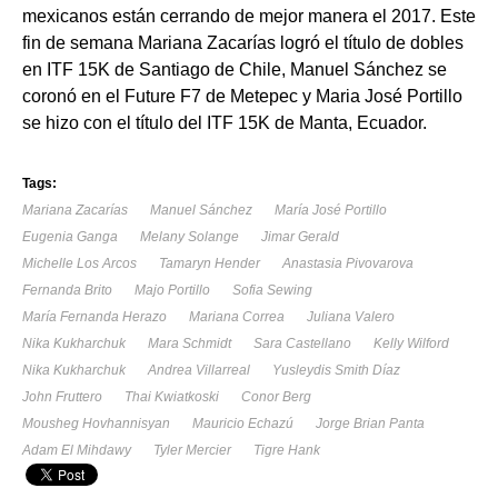
mexicanos están cerrando de mejor manera el 2017. Este
fin de semana Mariana Zacarías logró el título de dobles
en ITF 15K de Santiago de Chile, Manuel Sánchez se
coronó en el Future F7 de Metepec y Maria José Portillo
se hizo con el título del ITF 15K de Manta, Ecuador.
Tags:
Mariana Zacarías
Manuel Sánchez
María José Portillo
Eugenia Ganga
Melany Solange
Jimar Gerald
Michelle Los Arcos
Tamaryn Hender
Anastasia Pivovarova
Fernanda Brito
Majo Portillo
Sofia Sewing
María Fernanda Herazo
Mariana Correa
Juliana Valero
Nika Kukharchuk
Mara Schmidt
Sara Castellano
Kelly Wilford
Nika Kukharchuk
Andrea Villarreal
Yusleydis Smith Díaz
John Fruttero
Thai Kwiatkoski
Conor Berg
Mousheg Hovhannisyan
Mauricio Echazú
Jorge Brian Panta
Adam El Mihdawy
Tyler Mercier
Tigre Hank