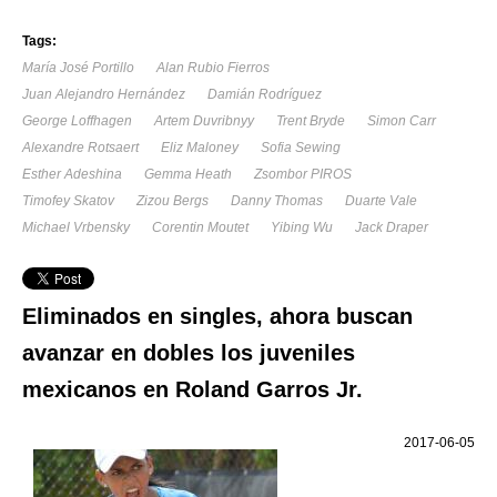
Tags:
María José Portillo
Alan Rubio Fierros
Juan Alejandro Hernández
Damián Rodríguez
George Loffhagen
Artem Duvribnyy
Trent Bryde
Simon Carr
Alexandre Rotsaert
Eliz Maloney
Sofia Sewing
Esther Adeshina
Gemma Heath
Zsombor PIROS
Timofey Skatov
Zizou Bergs
Danny Thomas
Duarte Vale
Michael Vrbensky
Corentin Moutet
Yibing Wu
Jack Draper
Eliminados en singles, ahora buscan
avanzar en dobles los juveniles
mexicanos en Roland Garros Jr.
2017-06-05