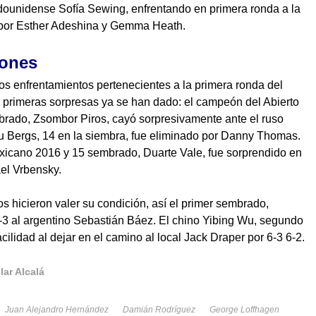
dounidense Sofía Sewing, enfrentando en primera ronda a la
 por Esther Adeshina y Gemma Heath.
iones
 los enfrentamientos pertenecientes a la primera ronda del
 primeras sorpresas ya se han dado: el campeón del Abierto
embrado, Zsombor Piros, cayó sorpresivamente ante el ruso
u Bergs, 14 en la siembra, fue eliminado por Danny Thomas.
Mexicano 2016 y 15 sembrado, Duarte Vale, fue sorprendido en
el Vrbensky.
s hicieron valer su condición, así el primer sembrado,
-3 al argentino Sebastián Báez. El chino Yibing Wu, segundo
lidad al dejar en el camino al local Jack Draper por 6-3 6-2.
lar Alcalá
Juan Alejandro Hernández
Damián Rodríguez
George Loffhagen