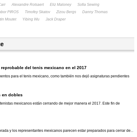
arr
Alexandre Rotsaert
Eliz Maloney
Sofia Sewing
mbor PIROS
Timofey Skatov
Zizou Bergs
Danny Thomas
tin Moutet
Yibing Wu
Jack Draper
te
reprobable del tenis mexicano en el 2017
entos para el tenis mexicano, como también nos dejó asignaturas pendientes
s en dobles
s tenistas mexicanos están cerrando de mejor manera el 2017. Este fin de
rada y los representantes mexicanos parecen estar preparados para cerrar de...