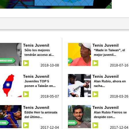
Tenis Juvenil
Tenis Juvenil
Sólo los mejores
“Made in Taiwan”, el
tendrán acceso al...
mejor juvenil...
2018-10-08
2018-07-16
Tenis Juvenil
Tenis Juvenil
Juveniles TOP 5
Alan Rubio, ahora en
ponen a Taiwán en...
racha...
2018-05-07
2018-03-26
Tenis Juvenil
Tenis Juvenil
Eddie Herr la antesala
Alan Rubio Fierros se
del último...
despide con...
2017-12-04
2017-12-04