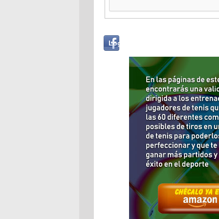
Login
Log in with...
with
Facebook