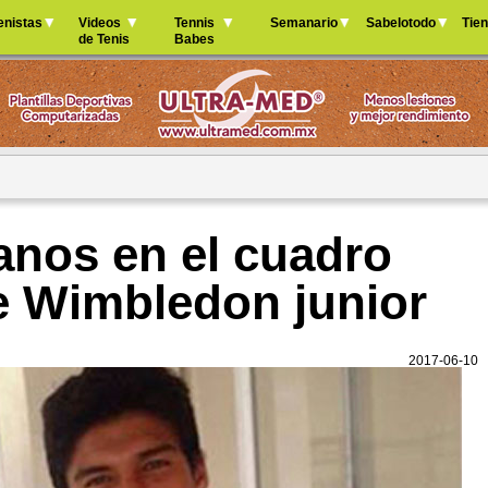
Jump to navigation
enistas
Videos
Tennis
Semanario
Sabelotodo
Tie
de Tenis
Babes
anos en el cuadro
de Wimbledon junior
2017-06-10