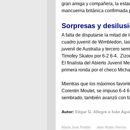
gran amiga y compañera, la esta
mancuerna británica confirmada
Sorpresas y desilus
A falta de disputarse la mitad de
cuadro juvenil de Wimbledon, las
juvenil de Australia y tercero s
Timofey Skatov por 6-2 6-4. Zizo
El finalista del Abierto Juvenil 
primera ronda por el checo Micha
Mientras que los máximos favorito
Corentin Moutet, se impuso 6-4 6
sembrado, también avanzó con faci
Autor:
Edgar G. Allegre e Iván Agui
María José Portillo
Alan Rubio Fierros