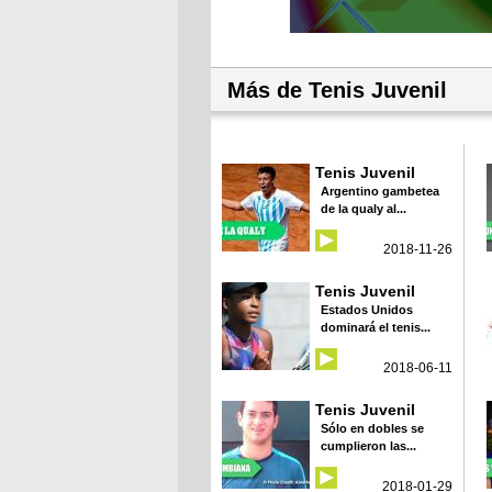
Más de Tenis Juvenil
Tenis Juvenil
Argentino gambetea
de la qualy al...
2018-11-26
Tenis Juvenil
Estados Unidos
dominará el tenis...
2018-06-11
Tenis Juvenil
Sólo en dobles se
cumplieron las...
2018-01-29