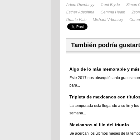
Artem Duvribnyy
Trent Bryde
Simon C
Esther Adeshina
Gemma Heath
Zso
Duarte Vale
Michael Vrbensky
Coren
También podría gustar
Algo de lo más memorable y más 
Este 2017 nos obsequió tanto gratos mom
para...
Tripleta de mexicanos con título
La temporada está llegando a su fin y lo
semana...
Mexicanos al filo del triunfo
Se acercan los últimos meses de la tempo