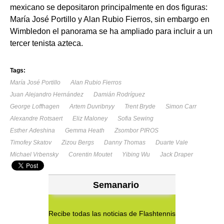
mexicano se depositaron principalmente en dos figuras:
María José Portillo y Alan Rubio Fierros, sin embargo en
Wimbledon el panorama se ha ampliado para incluir a un
tercer tenista azteca.
Tags:
María José Portillo
Alan Rubio Fierros
Juan Alejandro Hernández
Damián Rodríguez
George Loffhagen
Artem Duvribnyy
Trent Bryde
Simon Carr
Alexandre Rotsaert
Eliz Maloney
Sofia Sewing
Esther Adeshina
Gemma Heath
Zsombor PIROS
Timofey Skatov
Zizou Bergs
Danny Thomas
Duarte Vale
Michael Vrbensky
Corentin Moutet
Yibing Wu
Jack Draper
Semanario
Recibe todas las noticias de Flashtennis