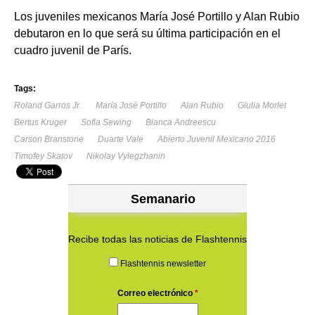
Los juveniles mexicanos María José Portillo y Alan Rubio
debutaron en lo que será su última participación en el
cuadro juvenil de París.
Tags:
Roland Garros Jr.
María José Portillo
Alan Rubio
Giulia Morlet
Bertus Kruger
Sofia Sewing
Bianca Andreescu
Carson Branstone
Duarte Vale
Abierto Juvenil Mexicano 2016
Timofey Skatov
Nikolay Vylegzhanin
Semanario
Recibe todas las noticias de Flashtennis
Flashtennis newsletter
Correo electrónico
*