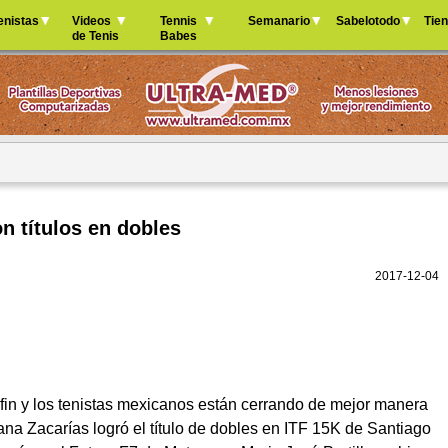
Jump to navigation
enistas
Videos
Tennis
Semanario
Sabelotodo
Tie
de Tenis
Babes
n títulos en dobles
2017-12-04
fin y los tenistas mexicanos están cerrando de mejor manera
ana Zacarías logró el título de dobles en ITF 15K de Santiago