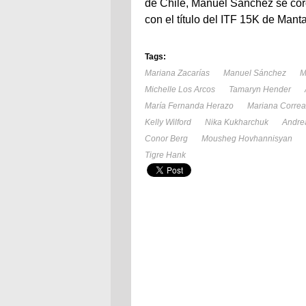
de Chile, Manuel Sánchez se coro
con el título del ITF 15K de Mant
Tags:
Mariana Zacarías
Manuel Sánchez
M
Michelle Los Arcos
Tamaryn Hender
María Fernanda Herazo
Mariana Correa
Kelly Wilford
Nika Kukharchuk
Andrea
Conor Berg
Mousheg Hovhannisyan
Tigre Hank