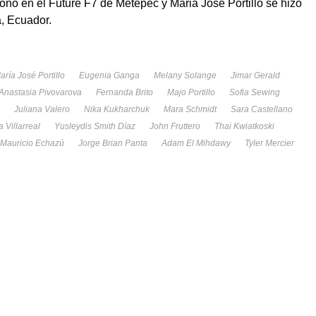
nó en el Future F7 de Metepec y Maria José Portillo se hizo
a, Ecuador.
aría José Portillo
Eugenia Ganga
Melany Solange
Jimar Gerald
Anastasia Pivovarova
Fernanda Brito
Majo Portillo
Sofia Sewing
Juliana Valero
Nika Kukharchuk
Mara Schmidt
Sara Castellano
 Villarreal
Yusleydis Smith Díaz
John Fruttero
Thai Kwiatkoski
Mauricio Echazú
Jorge Brian Panta
Adam El Mihdawy
Tyler Mercier