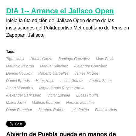
DIA 1-- Arranca el Jalisco Open
Inicia la 6ta edición del Jalisco Open dentro de las
instalaciones del Polideportivo Metropolitano de Tenis en
Zapopan, Jalisco.
Tags:
Tigre Hank
Daniel Garza
Santiago González
Mate Pavic
Mauricio Astorga
Manuel Sánchez
Alejandro González
Dennis Novikov
Roberto Carballés
James McGee
Daniel Brands
Hans Hach
Lucas Gómez
Andrés Shem
Albert Montañes
Miguel Àngel Reyes Varela
Alexander Sarkissian
Victor Estrella
Lucas Pouille
Malek Jaziri
Mathias Bourgue
Horacio Zeballos
Damir Dzumhur
Stephen Robert
Luis Patiño
Fabricio Neis
Abierto de Puebla queda en manos de