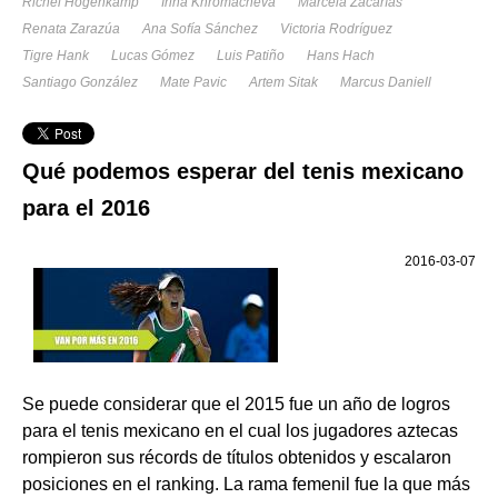
Richel Hogenkamp
Irina Khromacheva
Marcela Zacarías
Renata Zarazúa
Ana Sofía Sánchez
Victoria Rodríguez
Tigre Hank
Lucas Gómez
Luis Patiño
Hans Hach
Santiago González
Mate Pavic
Artem Sitak
Marcus Daniell
Qué podemos esperar del tenis mexicano
para el 2016
2016-03-07
Se puede considerar que el 2015 fue un año de logros
para el tenis mexicano en el cual los jugadores aztecas
rompieron sus récords de títulos obtenidos y escalaron
posiciones en el ranking. La rama femenil fue la que más