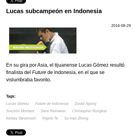
Lucas subcampeón en Indonesia
2016-08-29
En su gira por Asia, el tijuanense Lucas Gómez resultó
finalista del
Future
de Indonesia, en el que se
vislumbraba favorito.
Tags:
Lucas Gómez
Future de Indonesia
David Agung
Soichiro Moritani
Sami Reinwein
Christopher Rungkat
Kelsey Stevenson
Rigele Te
Su Hao Zhong