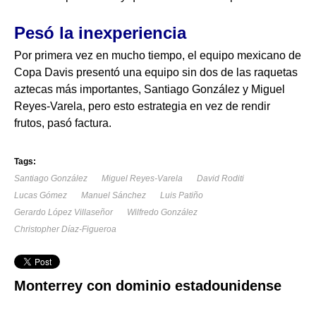
Pesó la inexperiencia
Por primera vez en mucho tiempo, el equipo mexicano de
Copa Davis presentó una equipo sin dos de las raquetas
aztecas más importantes, Santiago González y Miguel
Reyes-Varela, pero esto estrategia en vez de rendir
frutos, pasó factura.
Tags:
Santiago González
Miguel Reyes-Varela
David Roditi
Lucas Gómez
Manuel Sánchez
Luis Patiño
Gerardo López Villaseñor
Wilfredo González
Christopher Díaz-Figueroa
Monterrey con dominio estadounidense