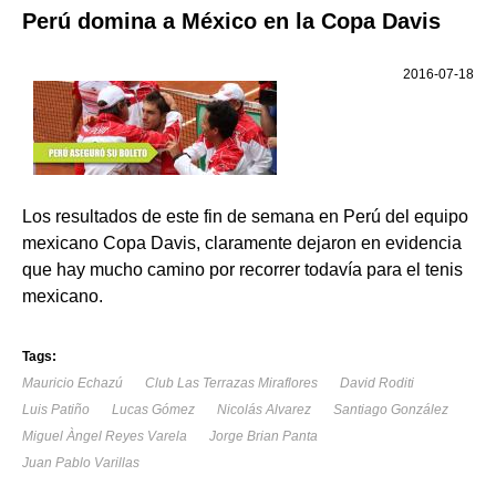
Perú domina a México en la Copa Davis
2016-07-18
Los resultados de este fin de semana en Perú del equipo
mexicano Copa Davis, claramente dejaron en evidencia
que hay mucho camino por recorrer todavía para el tenis
mexicano.
Tags:
Mauricio Echazú
Club Las Terrazas Miraflores
David Roditi
Luis Patiño
Lucas Gómez
Nicolás Alvarez
Santiago González
Miguel Àngel Reyes Varela
Jorge Brian Panta
Juan Pablo Varillas