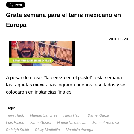
Grata semana para el tenis mexicano en
Europa
2016-05-23
A pesar de no ser “la cereza en el pastel”, esta semana
las raquetas mexicanas lograron buenos resultados y se
colocaron en instancias finales.
Tags:
Tigre Hank
Manuel Sánchez
Hans Hach
Daniel Garza
Luis Patiño
Farris Gosea
Naomi Nakagawa
Manuel Hocevar
Raleigh Smith
Ricky Medinilla
Mauricio Astorga