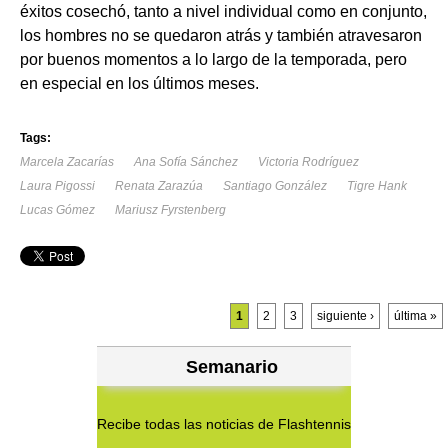
éxitos cosechó, tanto a nivel individual como en conjunto,
los hombres no se quedaron atrás y también atravesaron
por buenos momentos a lo largo de la temporada, pero
en especial en los últimos meses.
Tags:
Marcela Zacarías
Ana Sofía Sánchez
Victoria Rodríguez
Laura Pigossi
Renata Zarazúa
Santiago González
Tigre Hank
Lucas Gómez
Mariusz Fyrstenberg
Páginas
1
2
3
siguiente ›
última »
Semanario
Recibe todas las noticias de Flashtennis