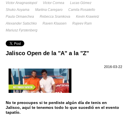
Victor Anagnastopol
Victor Cornea
Lucas Gómez
Shuko Aoyama
Martina Caregaro
Camila Rosatello
Paula Ormaechea
Rebecca Sramkova
Kevin Krawietz
Alexander Satschko
Raven Klaasen
Rajeev Ram
Mariusz Fyrstenberg
Jalisco Open de la "A" a la "Z"
2016-03-22
No te preocupes si te perdiste algún día de tenis en
Jalisco, aquí te tenemos todo lo que sucedió en el evento
tapatío.