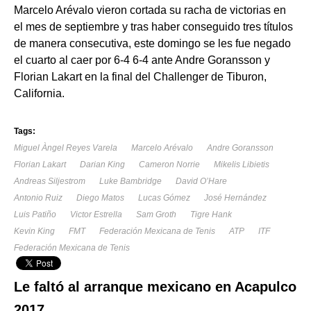
Marcelo Arévalo vieron cortada su racha de victorias en
el mes de septiembre y tras haber conseguido tres títulos
de manera consecutiva, este domingo se les fue negado
el cuarto al caer por 6-4 6-4 ante Andre Goransson y
Florian Lakart en la final del Challenger de Tiburon,
California.
Tags:
Miguel Àngel Reyes Varela
Marcelo Arévalo
Andre Goransson
Florian Lakart
Darian King
Cameron Norrie
Mikelis Libietis
Andreas Siljestrom
Luke Bambridge
David O’Hare
Antonio Ruiz
Diego Matos
Lucas Gómez
José Hernández
Luis Patiño
Victor Estrella
Sam Groth
Tigre Hank
Kevin King
FMT
Federación Mexicana de Tenis
ATP
ITF
Federación Mexicana de Tenis
Le faltó al arranque mexicano en Acapulco
2017