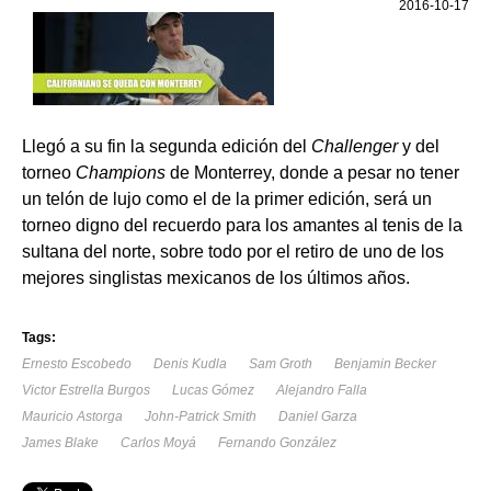
2016-10-17
Llegó a su fin la segunda edición del
Challenger
y del
torneo
Champions
de Monterrey, donde a pesar no tener
un telón de lujo como el de la primer edición, será un
torneo digno del recuerdo para los amantes al tenis de la
sultana del norte, sobre todo por el retiro de uno de los
mejores singlistas mexicanos de los últimos años.
Tags:
Ernesto Escobedo
Denis Kudla
Sam Groth
Benjamin Becker
Victor Estrella Burgos
Lucas Gómez
Alejandro Falla
Mauricio Astorga
John-Patrick Smith
Daniel Garza
James Blake
Carlos Moyá
Fernando González