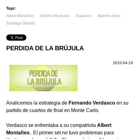
Tags:
Albert Montañes
Abierto Mexicano
Acapulco
Buenos Aires
Santiago Giraldo
PERDIDA DE LA BRÚJULA
2010-04-19
Analicemos la estrategia de
Fernando Verdasco
en su
partido de cuartos de final en Monte Carlo.
Verdasco se enfrentaba a su compatriota
Albert
Montañes.
El primer set no tuvo problemas para