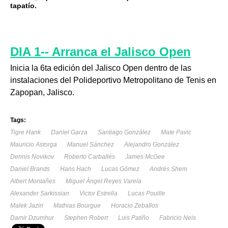
tapatío.
DIA 1-- Arranca el Jalisco Open
Inicia la 6ta edición del Jalisco Open dentro de las
instalaciones del Polideportivo Metropolitano de Tenis en
Zapopan, Jalisco.
Tags:
Tigre Hank
Daniel Garza
Santiago González
Mate Pavic
Mauricio Astorga
Manuel Sánchez
Alejandro González
Dennis Novikov
Roberto Carballés
James McGee
Daniel Brands
Hans Hach
Lucas Gómez
Andrés Shem
Albert Montañes
Miguel Àngel Reyes Varela
Alexander Sarkissian
Victor Estrella
Lucas Pouille
Malek Jaziri
Mathias Bourgue
Horacio Zeballos
Damir Dzumhur
Stephen Robert
Luis Patiño
Fabricio Neis