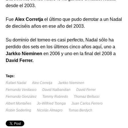
desde el 2003.
Fue
Alex Corretja
el último que pudo derrotar a un Nadal
de dieciséis años en ese año del 2003.
Su dominio del torneo es casi perfecto, Nadal sólo ha
perdido dos sets en los últimos cinco años aquí, uno a
Jarkko Nieminen
en 2006 y uno en la final del 2008 a
David Ferrer.
Tags:
Rafael Nadal
Alex Corretja
Jarkko Nieminen
Fernando Verdasco
David Nalbandian
David Ferrer
Fernando González
Tommy Robredo
Thomaz Bellucci
Albert Montañes
Jo-Wilfried Tsonga
Juan Carlos Ferrero
Robin Soderling
Nicolás Almagro
Tomas Berdych