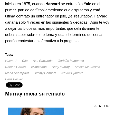
inicios en 1875, cuando
Harvard
se enfrentó a
Yale
en el
primer partido de fútbol americano que disputaron y está
última contrató un entrenador en jefe, ¿el resultado?, Harvard
ganaría sólo 4 veces en las siguientes 3 décadas. Aquí te voy
a dejar las 5 cosas más importantes que definitivamente
debes saber sobre este tema y cuando termines de leerlas
podrás contestar en afirmativo a la pregunta
Tags:
Harvard
Yale
Atul Gawande
Garbiñe Muguruza
Roland Garros
Wimbledon
Andy Murray
Amelie Mauresmo
María Sharapova
Jimmy Connors
Novak Djokovic
Boris Becker
Murray inicia su reinado
2016-11-07