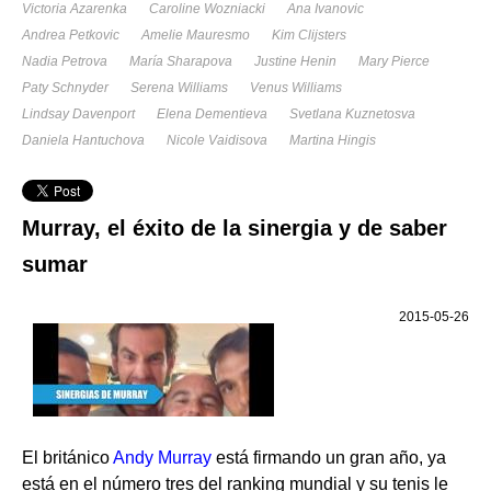
Victoria Azarenka
Caroline Wozniacki
Ana Ivanovic
Andrea Petkovic
Amelie Mauresmo
Kim Clijsters
Nadia Petrova
María Sharapova
Justine Henin
Mary Pierce
Paty Schnyder
Serena Williams
Venus Williams
Lindsay Davenport
Elena Dementieva
Svetlana Kuznetosva
Daniela Hantuchova
Nicole Vaidisova
Martina Hingis
Murray, el éxito de la sinergia y de saber
sumar
2015-05-26
El británico
Andy Murray
está firmando un gran año, ya
está en el número tres del ranking mundial y su tenis le