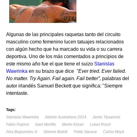
Algunas de las principales raquetas tanto del circuito
masculino como femenino lucen tatuajes relacionados
con algún hecho que ha marcado su vida o su carrera
deportiva. Uno de los más comentados a principios de
este mismo año fue el que tiene el suizo
Stanislas
Wawrinka
en su brazo que dice
"Ever tried.
Ever failed.
No matter. Try Again. Fail again. Fail better”,
palabras del
autor irlandés Samuel Beckett que significa: "Siempre
intentaste.
Tags:
Stanislas Wawrinka
Abierto Australiano 2014
Janko Tipsarevic
Fabio Fognini
Gael Monfils
Martin Klizan
Lukas Rosol
Alex Bogomolov Jr
Simone Bolelli
Potito Starace
Carlos Moyá