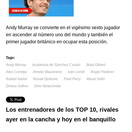
Andy Murray se convierte en el vigésimo sexto jugador
en ascender al número uno del mundo y también el
primer jugador británico en ocupar esta posición.
Tags:
Andy Murray
Academia de Sánchez Casals
Brad Gilbert
Alex Corretja
Amelie Mauresmo
Iván Lendl
Roger Federer
Rafael Nadal
Novak Djokovic
Fred Perry
Marat Safin
Dinara Safina
John Newcombe
Los entrenadores de los TOP 10, rivales
ayer en la cancha y hoy en el banquillo