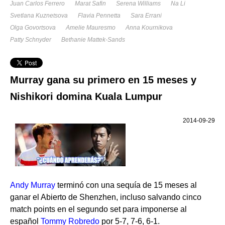
Juan Carlos Ferrero
Marat Safin
Serena Williams
Na Li
Svetlana Kuznetsova
Flavia Pennetta
Sara Errani
Olga Govortsova
Amelie Mauresmo
Anna Kournikova
Patty Schnyder
Bethanie Mattek-Sands
Murray gana su primero en 15 meses y
Nishikori domina Kuala Lumpur
2014-09-29
Andy Murray
terminó con una sequía de 15 meses al
ganar el Abierto de Shenzhen, incluso salvando cinco
match points en el segundo set para imponerse al
español
Tommy Robredo
por 5-7, 7-6, 6-1.