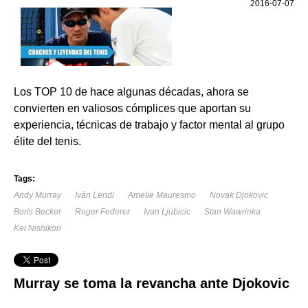
2016-07-07
Los TOP 10 de hace algunas décadas, ahora se
convierten en valiosos cómplices que aportan su
experiencia, técnicas de trabajo y factor mental al grupo
élite del tenis.
Tags:
Andy Murray
Iván Lendl
Amelie Mauresmo
Novak Djokovic
Boris Becker
Roger Federer
Ivan Ljubicic
Stan Wawrinka
Kei Nishikori
Murray se toma la revancha ante Djokovic