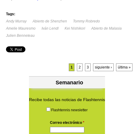
Tags:
Andy Murray
Abierto de Shenzhen
Tommy Robredo
Amelie Mauresmo
Iván Lendl
Kei Nishikori
Abierto de Malasia
Julien Benneteau
Páginas
1
2
3
siguiente ›
última »
Semanario
Recibe todas las noticias de Flashtennis
Flashtennis newsletter
Correo electrónico
*