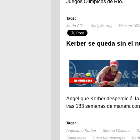
Juegos Olímpicos de Río.
Tags:
Marin Cilic
Andy Murray
Masters 100
Kerber se queda sin el 
Angelique Kerber desperdició la
tras 183 semanas de manera conse
Tags:
Angelique Kerber
Serena Williams
K
Sania Mirza
Coco Vandeweghe
Barb