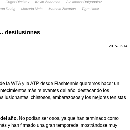
Grigor Dimitrov
Kevin Anderson
Alexander Dolgopolov
van Dodig
Marcelo Melo
Marcela Zacarías
Tigre Hank
.. desilusiones
2015-12-14
de la WTA y la ATP desde Flashtennis queremos hacer un
ontecimientos más relevantes del año, destacando los
ilusionantes, chistosos, embarazosos y los mejores tenistas
 del año.
No podían ser otros, ya que han terminado como
ás y han firmado una gran temporada, mostrándose muy