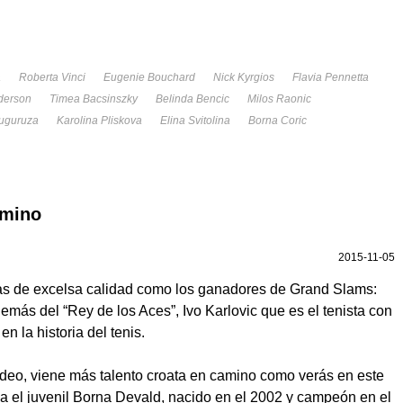
a
Roberta Vinci
Eugenie Bouchard
Nick Kyrgios
Flavia Pennetta
derson
Timea Bacsinszky
Belinda Bencic
Milos Raonic
uguruza
Karolina Pliskova
Elina Svitolina
Borna Coric
amino
2015-11-05
as de excelsa calidad como los ganadores de Grand Slams:
demás del “Rey de los Aces”, Ivo Karlovic que es el tenista con
n la historia del tenis.
deo, viene más talento croata en camino como verás en este
a el juvenil Borna Devald, nacido en el 2002 y campeón en el