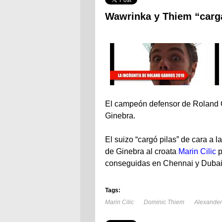
Wawrinka y Thiem “carga
El campeón defensor de Roland G
Ginebra.
El suizo “cargó pilas” de cara a l
de Ginebra al croata
Marin Cilic
p
conseguidas en Chennai y Dubai
Tags:
Marin Cilic
Dominic Thiem
Alexander