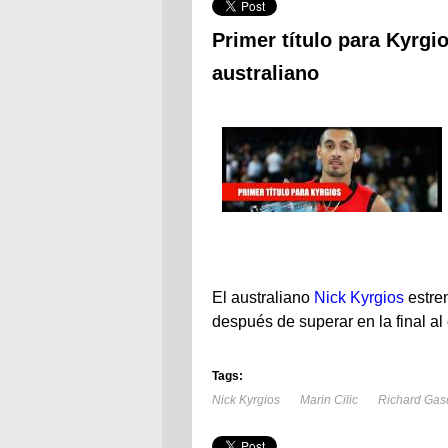
Primer título para Kyrgio
australiano
El australiano
Nick Kyrgios
estren
después de superar en la final al
Tags:
Nick Kyrgios
Marin Cilic
Richard Gas