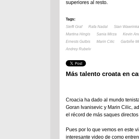
superiores al resto.
Tags:
Steffi Graf
Rafa Nadal
Stan Wawrink
Martina Hingis
Sania Mirza
Kevin An
Ernests Gulbis
Marin Cilic
Garbiñe M
Andrey Rubelv
Más talento croata en c
Croacia ha dado al mundo tenist
Goran Ivanisevic y Marin Cilic, a
el récord de más saques directos e
Pues por lo que vemos en este vi
interesante video de como entren