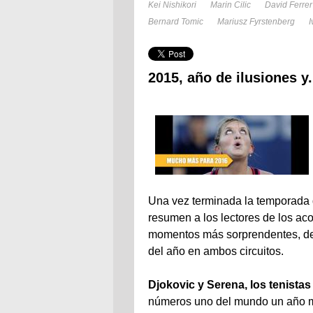
Kei Nishikori
Marin Cilic
David Ferrer
Bernard Tomic
Mariusz Fyrstenberg
I
2015, año de ilusiones y.
Una vez terminada la temporada 
resumen a los lectores de los ac
momentos más sorprendentes, des
del año en ambos circuitos.
Djokovic y Serena, los tenistas
números uno del mundo un año m