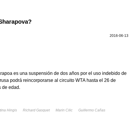
 Sharapova?
2016-06-13
rapoa es una suspensión de dos años por el uso indebido de
 rusa podrá reincorporarse al circuito WTA hasta el 26 de
s de edad.
tina Hingis
Richard Gasquet
Marin Cilic
Guillermo Cañas