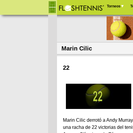
Torneos
T
Menú
principal
Marin Cilic
22
Marin Cilic derrotó a Andy Murra
una racha de 22 victorias del te