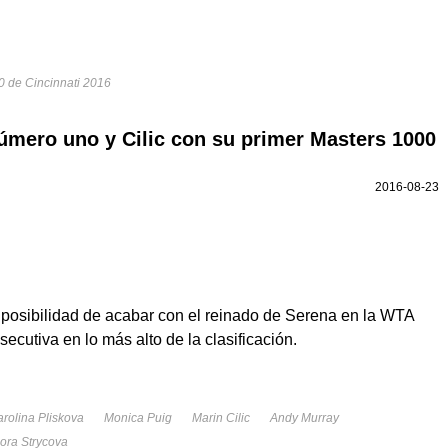
0 de Cincinnati 2016
número uno y Cilic con su primer Masters 1000
2016-08-23
 posibilidad de acabar con el reinado de Serena en la WTA
cutiva en lo más alto de la clasificación.
arolina Pliskova
Monica Puig
Marin Cilic
Andy Murray
ora Strycova