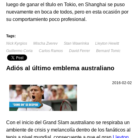
luego de ganar el título en Tokio, en Shanghai se puso
nuevamente en boca de todos, pero en esta ocasión por
su comportamiento poco profesional.
Tags:
Nick Kyrgios
Mischa Zverev
Stan Wawrinka
Lleyton Hewitt
Guillermo Coria
Carlos Ramos
David Ferrer
Bernard Tomic
Adiós al último emblema australiano
2016-02-02
Con el inicio del Grand Slam australiano se respiraba un
ambiente de crisis y melancolía dentro de los fanáticos al
tenis a nivel mundial, consecuente a que el gran
Lleyton