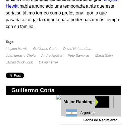
Hewitt
había anunciado una temporada atrás que este
sería su último torneo como profesional, por lo que
pasaría a colgar la raqueta para poder pasar más tiempo
con su familia.
Tags:
Lleyton Hewitt
Guillermo Coria
David Nalbandian
Juan Ignacio Chela
André Agassi
Pete Sampras
Marat Safin
James Duckworth
David Ferrer
Guillermo Coria
Mejor Ranking:
Argentina
Fecha de Nacimiento: