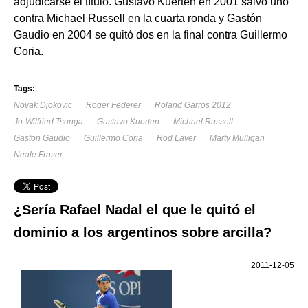
adjudicarse el título. Gustavo Kuerten en 2001 salvó uno
contra Michael Russell en la cuarta ronda y Gastón
Gaudio en 2004 se quitó dos en la final contra Guillermo
Coria.
Tags:
Novak Djokovic
Roger Federer
Roland Garros 2012
Jo-Wilfried Tsonga
Gustavo Kuerten
Michael Russell
Gaston Gaudio
Guillermo Coria
Rod Laver
Marty Mulligan
Neale Fraser
¿Sería Rafael Nadal el que le quitó el
dominio a los argentinos sobre arcilla?
2011-12-05