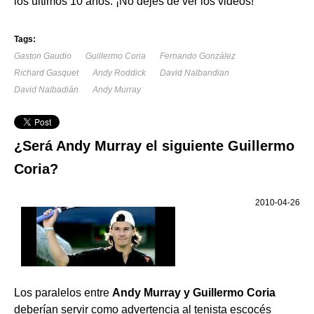
los últimos 10 años. ¡No dejes de ver los videos!
Tags:
Gaston Gaudio
Guillermo Coria
Fernando González
Richard Gasquet
Andy Roddick
David Nalbandian
David Nalbadián
Andy Murray
¿Será Andy Murray el siguiente Guillermo
Coria?
2010-04-26
Los paralelos entre
Andy Murray y Guillermo Coria
deberían servir como advertencia al tenista escocés