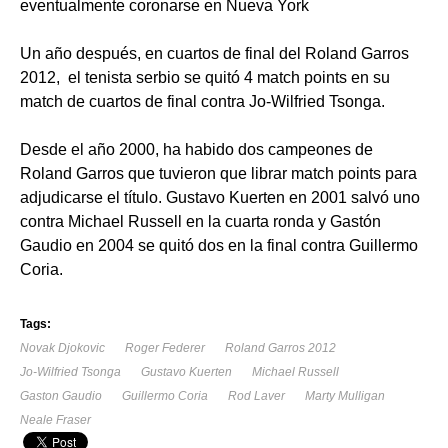
eventualmente coronarse en Nueva York
Un año después, en cuartos de final del Roland Garros
2012, el tenista serbio se quitó 4 match points en su
match de cuartos de final contra Jo-Wilfried Tsonga.
Desde el año 2000, ha habido dos campeones de
Roland Garros que tuvieron que librar match points para
adjudicarse el título. Gustavo Kuerten en 2001 salvó uno
contra Michael Russell en la cuarta ronda y Gastón
Gaudio en 2004 se quitó dos en la final contra Guillermo
Coria.
Tags:
Novak Djokovic
Roger Federer
Roland Garros 2012
Jo-Wilfried Tsonga
Gustavo Kuerten
Michael Russell
Gaston Gaudio
Guillermo Coria
Rod Laver
Marty Mulligan
Neale Fraser