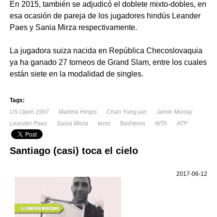
En 2015, también se adjudicó el doblete mixto-dobles, en
esa ocasión de pareja de los jugadores hindús Leander
Paes y Sania Mirza respectivamente.
La jugadora suiza nacida en República Checoslovaquia
ya ha ganado 27 torneos de Grand Slam, entre los cuales
están siete en la modalidad de singles.
Tags:
US Open 1997
Martina Hingis
Chan Yung-jan
Jamie Murray
Leander Paes
Sania Mirza
tenis
flashtenis
WTA
ATP
Santiago (casi) toca el cielo
2017-06-12