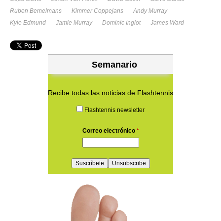
Ruben Bemelmans
Kimmer Coppejans
Andy Murray
Kyle Edmund
Jamie Murray
Dominic Inglot
James Ward
Semanario
Recibe todas las noticias de Flashtennis
Flashtennis newsletter
Correo electrónico
*