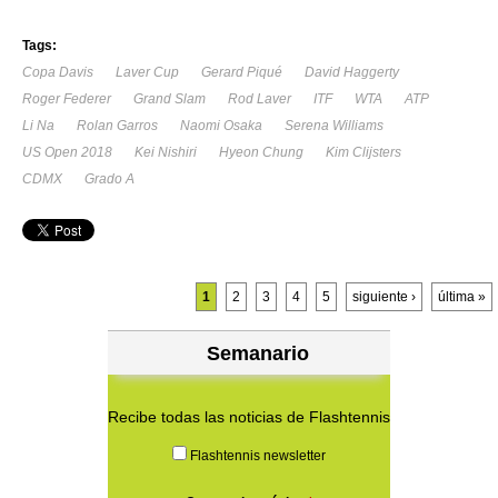
Tags:
Copa Davis
Laver Cup
Gerard Piqué
David Haggerty
Roger Federer
Grand Slam
Rod Laver
ITF
WTA
ATP
Li Na
Rolan Garros
Naomi Osaka
Serena Williams
US Open 2018
Kei Nishiri
Hyeon Chung
Kim Clijsters
CDMX
Grado A
Páginas
1
2
3
4
5
siguiente ›
última »
Semanario
Recibe todas las noticias de Flashtennis
Flashtennis newsletter