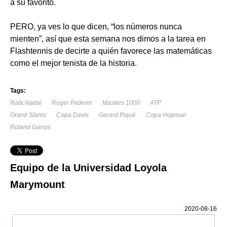
a su favorito.
PERO, ya ves lo que dicen, “los números nunca
mienten”, así que esta semana nos dimos a la tarea en
Flashtennis de decirte a quién favorece las matemáticas
como el mejor tenista de la historia.
Tags:
Rafa Nadal
Roger Federer
Masters 1000
ATP
Grand Slams
Copa Davis
Gerard Piqué
Copa Hopman
Roland Garros
Equipo de la Universidad Loyola
Marymount
2020-08-16