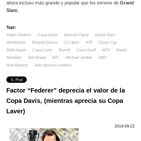
ahora incluso más grande y popular que los torneos de
Grand
Slam
.
Tags:
Roger Federer
Copa Davis
Marcelo Figoli
Grand Slam
Wimbledon
Roland Garros
US Open
ATP
Davis Cup
Rafa Nadal
Copa Laver
Team8
Coco Gauff
WTA
Nadal
NextGen
Tom Brady
NFL
Michael Jordan
NBA
Nick Kyrgios
Juan Ignacio Londero
Factor “Federer” deprecia el valor de la
Copa Davis, (mientras aprecia su Copa
Laver)
2019-09-22