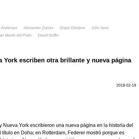
n Anderson
Alexander Zverev
Grigor Dimitrov
John Isner
an Martín del Potro
David Goffin
 York escriben otra brillante y nueva página
2018-02-19
 Nueva York escribieron una nueva página en la historia del
l título en Doha; en Rotterdam, Federer mostró porque es