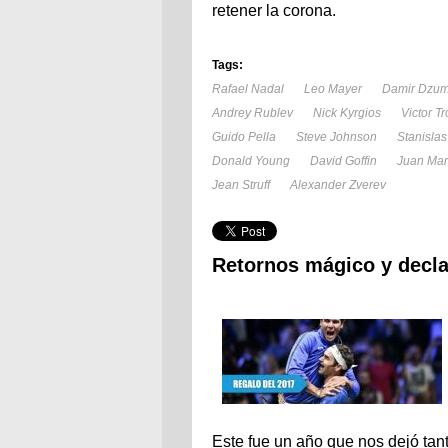
retener la corona.
Tags:
Rafael Nadal
Leo Mayer
Damir Dzu
Andrey Rublev
Nick Kyrgios
Victor Tr
Guido Pella
Steve Johnson
Stanisla
Donald Young
David Goffin
Juan Mart
Jean Struff
Alexander Zverev
Retornos mágico y decla
Este fue un año que nos dejó t