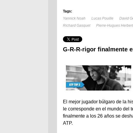
Tags:
Yannick Noah
Lucas Pouille
David Go
Richard Gasquet
Pierre-Hugues Herbert
G-R-R-rigor finalmente e
El mejor jugador búlgaro de la hi
le corresponde en el mundo del t
finalmente a los 26 años se desha
ATP.