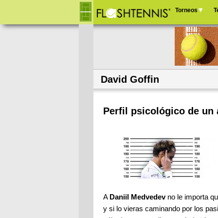
Torneos
T
Menú
principal
David Goffin
Perfil psicológico de un
A
Daniil Medvedev
no le importa qu
y si lo vieras caminando por los pas