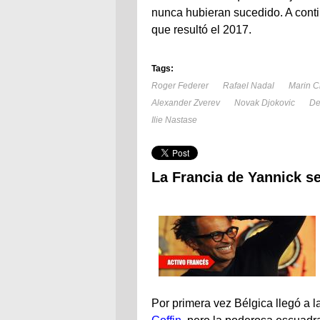
nunca hubieran sucedido. A conti
que resultó el 2017.
Tags:
Roger Federer
Rafael Nadal
Marin Ci
Alexander Zverev
Novak Djokovic
De
Ilie Nastase
La Francia de Yannick se
Por primera vez Bélgica llegó a 