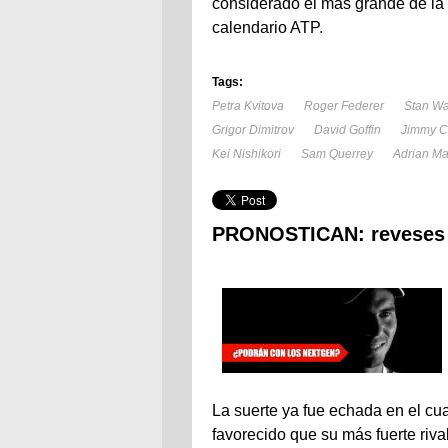
considerado el más grande de la 
calendario ATP.
Tags:
Petra Kvitova
Roger Federer
Stan W
Grigor Dimitrov
David Goffin
Jimmy C
Kei Nishikori
Sam Querrey
Adrian M
PRONOSTICAN: reveses y
La suerte ya fue echada en el cu
favorecido que su más fuerte riva