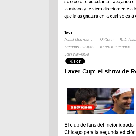
sólo de otro estudiante trabajando 
la mirada y te viera directamente a
que la asignatura en la cual se está
Tags:
Daniil Medvedev
US Open
Rafa Nad
Stefanos Tsitsipas
Karen Khachanov
Stan Wawrinka
Laver Cup: el show de R
El club de fans del mejor jugador 
Chicago para la segunda edición