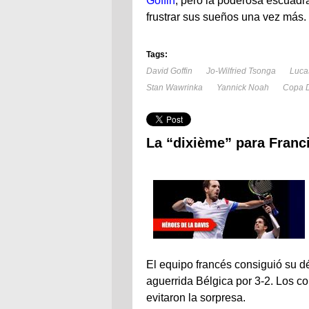
Goffin
, pero la poderosa escuad
frustrar sus sueños una vez más.
Tags:
David Goffin
Jo-Wilfried Tsonga
Luca
Stan Wawrinka
Yannick Noah
Copa D
La “dixième” para Franc
El equipo francés consiguió su dé
aguerrida Bélgica por 3-2. Los c
evitaron la sorpresa.