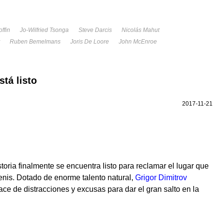
ffin
Jo-Wilfried Tsonga
Steve Darcis
Nicolás Mahut
Ruben Bemelmans
Joris De Loore
John McEnroe
stá listo
2017-11-21
storia finalmente se encuentra listo para reclamar el lugar que
enis. Dotado de enorme talento natural,
Grigor Dimitrov
ce de distracciones y excusas para dar el gran salto en la