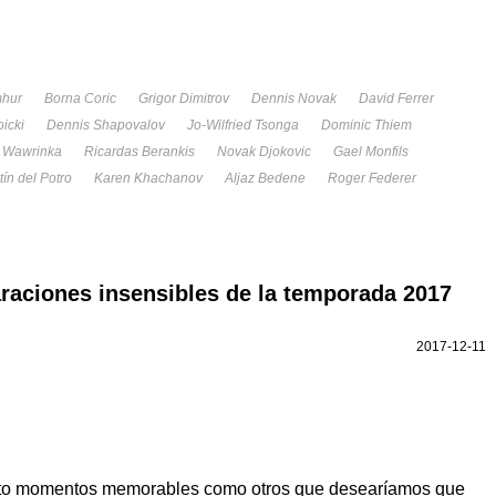
mhur
Borna Coric
Grigor Dimitrov
Dennis Novak
David Ferrer
oicki
Dennis Shapovalov
Jo-Wilfried Tsonga
Dominic Thiem
s Wawrinka
Ricardas Berankis
Novak Djokovic
Gael Monfils
ín del Potro
Karen Khachanov
Aljaz Bedene
Roger Federer
raciones insensibles de la temporada 2017
2017-12-11
anto momentos memorables como otros que desearíamos que