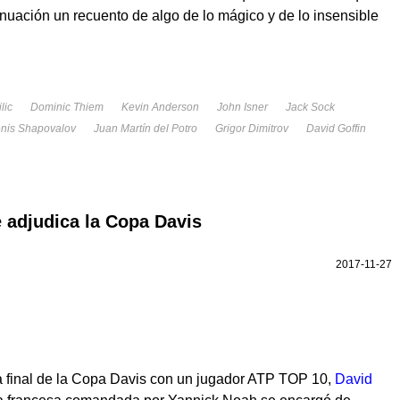
nuación un recuento de algo de lo mágico y de lo insensible
lic
Dominic Thiem
Kevin Anderson
John Isner
Jack Sock
nis Shapovalov
Juan Martín del Potro
Grigor Dimitrov
David Goffin
 adjudica la Copa Davis
2017-11-27
la final de la Copa Davis con un jugador ATP TOP 10,
David