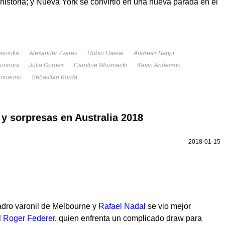
historia; y Nueva York se convirtió en una nueva parada en el
awrinka
Alexander Zverev
Robin Haase
Andreas Seppi
onnors
Julia Gorges
Caroline Wozniacki
Kevin Anderson
annarino
Sebastian Korda
 sorpresas en Australia 2018
2018-01-15
adro varonil de Melbourne y
Rafael Nadal
se vio mejor
l
Roger Federer
, quien enfrenta un complicado draw para