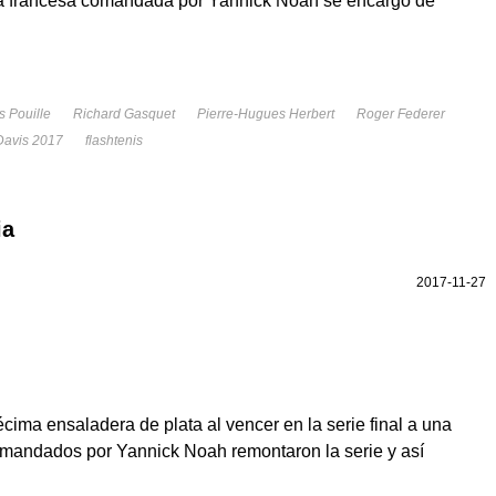
ra francesa comandada por Yannick Noah se encargó de
s Pouille
Richard Gasquet
Pierre-Hugues Herbert
Roger Federer
avis 2017
flashtenis
ia
2017-11-27
cima ensaladera de plata al vencer en la serie final a una
omandados por Yannick Noah remontaron la serie y así