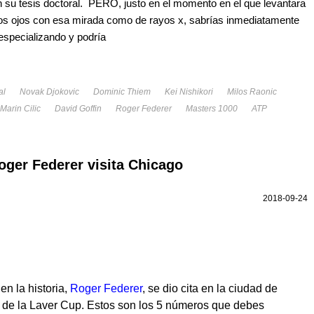
en su tesis doctoral. PERO, justo en el momento en el que levantara
 los ojos con esa mirada como de rayos x, sabrías inmediatamente
 especializando y podría
al
Novak Djokovic
Dominic Thiem
Kei Nishikori
Milos Raonic
Marin Cilic
David Goffin
Roger Federer
Masters 1000
ATP
oger Federer visita Chicago
2018-09-24
en la historia,
Roger Federer
, se dio cita en la ciudad de
 de la Laver Cup. Estos son los 5 números que debes