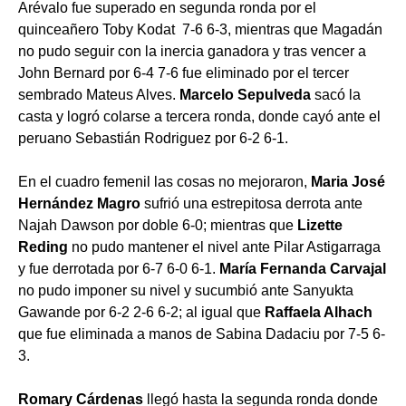
Arévalo fue superado en segunda ronda por el
quinceañero Toby Kodat 7-6 6-3, mientras que Magadán
no pudo seguir con la inercia ganadora y tras vencer a
John Bernard por 6-4 7-6 fue eliminado por el tercer
sembrado Mateus Alves.
Marcelo Sepulveda
sacó la
casta y logró colarse a tercera ronda, donde cayó ante el
peruano Sebastián Rodriguez por 6-2 6-1.
En el cuadro femenil las cosas no mejoraron,
Maria Jos
é
Hern
ández Magro
sufrió una estrepitosa derrota ante
Najah Dawson por doble 6-0; mientras que
Lizette
Reding
no pudo mantener el nivel ante Pilar Astigarraga
y fue derrotada por 6-7 6-0 6-1.
Mar
ía Fernanda Carvajal
no pudo imponer su nivel y sucumbió ante Sanyukta
Gawande por 6-2 2-6 6-2; al igual que
Raffaela Alhach
que fue eliminada a manos de Sabina Dadaciu por 7-5 6-
3.
Romary Cárdenas
llegó hasta la segunda ronda donde