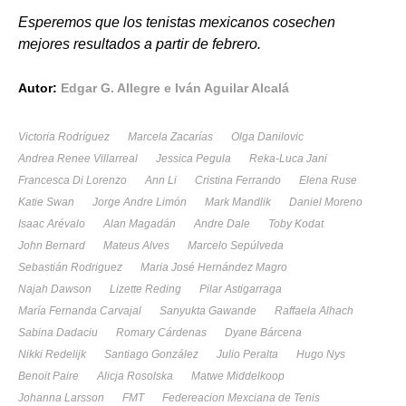
Esperemos que los tenistas mexicanos cosechen
mejores resultados a partir de febrero.
Autor:
Edgar G. Allegre e Iván Aguilar Alcalá
Victoria Rodríguez
Marcela Zacarías
Olga Danilovic
Andrea Renee Villarreal
Jessica Pegula
Reka-Luca Jani
Francesca Di Lorenzo
Ann Li
Cristina Ferrando
Elena Ruse
Katie Swan
Jorge Andre Limón
Mark Mandlik
Daniel Moreno
Isaac Arévalo
Alan Magadán
Andre Dale
Toby Kodat
John Bernard
Mateus Alves
Marcelo Sepúlveda
Sebastián Rodriguez
Maria José Hernández Magro
Najah Dawson
Lizette Reding
Pilar Astigarraga
María Fernanda Carvajal
Sanyukta Gawande
Raffaela Alhach
Sabina Dadaciu
Romary Cárdenas
Dyane Bárcena
Nikki Redelijk
Santiago González
Julio Peralta
Hugo Nys
Benoit Paire
Alicja Rosolska
Matwe Middelkoop
Johanna Larsson
FMT
Federeacion Mexciana de Tenis