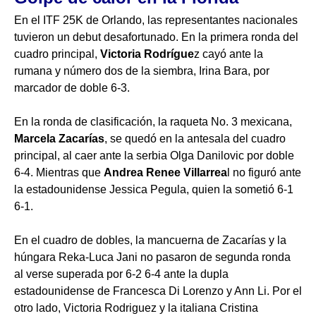
En el ITF 25K de Orlando, las representantes nacionales
tuvieron un debut desafortunado. En la primera ronda del
cuadro principal,
Victoria Rodr
ígue
z cayó ante la
rumana y número dos de la siembra, Irina Bara, por
marcador de doble 6-3.
En la ronda de clasificación, la raqueta No. 3 mexicana,
Marcela Zacar
ías
, se quedó en la antesala del cuadro
principal, al caer ante la serbia Olga Danilovic por doble
6-4. Mientras que
Andrea Renee Villarrea
l no figuró ante
la estadounidense Jessica Pegula, quien la sometió 6-1
6-1.
En el cuadro de dobles, la mancuerna de Zacarías y la
húngara Reka-Luca Jani no pasaron de segunda ronda
al verse superada por 6-2 6-4 ante la dupla
estadounidense de Francesca Di Lorenzo y Ann Li. Por el
otro lado, Victoria Rodriguez y la italiana Cristina