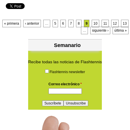
Páginas
« primera
‹ anterior
…
5
6
7
8
9
10
11
12
13
…
siguiente ›
última »
Semanario
Recibe todas las noticias de Flashtennis
Flashtennis newsletter
Correo electrónico
*