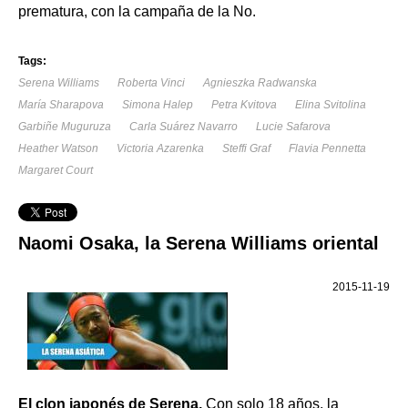
prematura, con la campaña de la No.
Tags:
Serena Williams
Roberta Vinci
Agnieszka Radwanska
María Sharapova
Simona Halep
Petra Kvitova
Elina Svitolina
Garbiñe Muguruza
Carla Suárez Navarro
Lucie Safarova
Heather Watson
Victoria Azarenka
Steffi Graf
Flavia Pennetta
Margaret Court
Naomi Osaka, la Serena Williams oriental
2015-11-19
El clon japonés de Serena.
Con solo 18 años, la