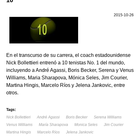
10
2015-10-26
En el transcurso de su carrera, el coach estadounidense
Nick Bollettieri entrenó a 10 tenistas No. 1 del mundo,
incluyendo a André Agassi, Boris Becker, Serena y Venus
Williams, Maria Sharapova, Mónica Seles, Jim Courier,
Martina Hingis, Marcelo Ríos y Jelena Jankovic, entre
otros.
Tags:
Nick Bollettieri
André Agassi
Boris Becker
Serena Williams
Venus Williams
María Sharapova
Monica Seles
Jim Courier
Martina Hingis
Marcelo Ríos
Jelena Jankovic