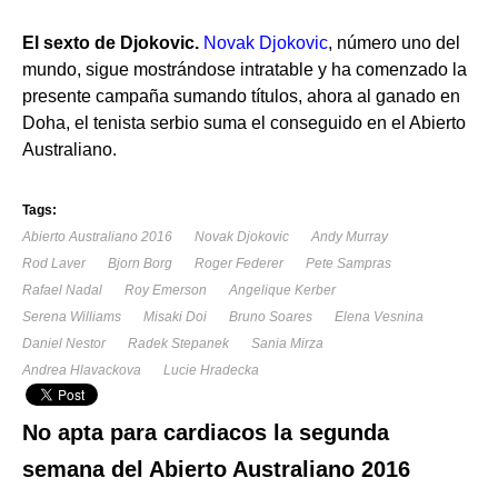
El sexto de Djokovic.
Novak Djokovic
, número uno del
mundo, sigue mostrándose intratable y ha comenzado la
presente campaña sumando títulos, ahora al ganado en
Doha, el tenista serbio suma el conseguido en el Abierto
Australiano.
Tags:
Abierto Australiano 2016
Novak Djokovic
Andy Murray
Rod Laver
Bjorn Borg
Roger Federer
Pete Sampras
Rafael Nadal
Roy Emerson
Angelique Kerber
Serena Williams
Misaki Doi
Bruno Soares
Elena Vesnina
Daniel Nestor
Radek Stepanek
Sania Mirza
Andrea Hlavackova
Lucie Hradecka
No apta para cardiacos la segunda
semana del Abierto Australiano 2016