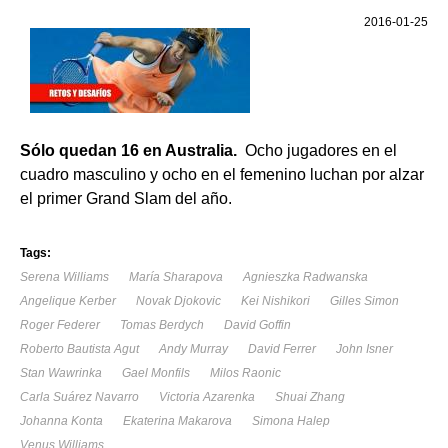
2016-01-25
Sólo quedan 16 en Australia.
Ocho jugadores en el
cuadro masculino y ocho en el femenino luchan por alzar
el primer Grand Slam del año.
Tags:
Serena Williams
María Sharapova
Agnieszka Radwanska
Angelique Kerber
Novak Djokovic
Kei Nishikori
Gilles Simon
Roger Federer
Tomas Berdych
David Goffin
Roberto Bautista Agut
Andy Murray
David Ferrer
John Isner
Stan Wawrinka
Gael Monfils
Milos Raonic
Carla Suárez Navarro
Victoria Azarenka
Shuai Zhang
Johanna Konta
Ekaterina Makarova
Simona Halep
Venus Williams