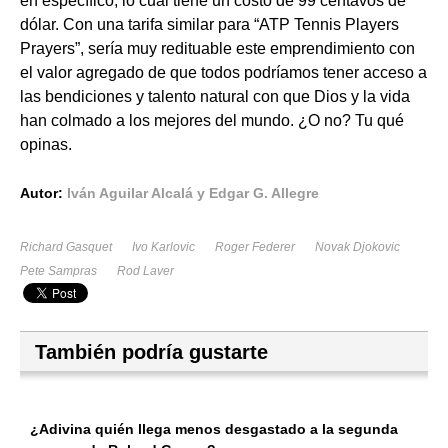
en específico, lo cual tiene un costo de 99 centavos de
dólar. Con una tarifa similar para “ATP Tennis Players
Prayers”, sería muy redituable este emprendimiento con
el valor agregado de que todos podríamos tener acceso a
las bendiciones y talento natural con que Dios y la vida
han colmado a los mejores del mundo. ¿O no? Tu qué
opinas.
Autor:
Iván Aguilar Alcalá y Edgar G. Allegre
Richard Gasquet
Ivo Karlovic
Roger Federer
Novak Djokovic
Pete Sampras
Rod Laver
También podría gustarte
¿Adivina quién llega menos desgastado a la segunda