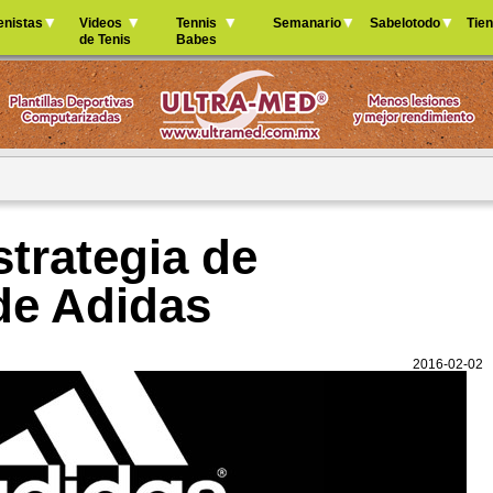
Jump to navigation
enistas
Videos
Tennis
Semanario
Sabelotodo
Tie
de Tenis
Babes
trategia de
de Adidas
2016-02-02