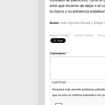
contratos de patrocinio, como el 
error que hicieron de dejar ir el
la marca y su presencia estadou
Autor:
Iván Aguilar Alcalá y Edgar 
Kasper Rorsted
Herbert Hainer
Nova
Comentario
*
CAPTCHA
Resuelve este sencillo problema aritméti
que no eres un sistema automático de s