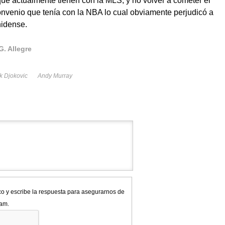
que actualmente tienen con la MLS, y no volver a cometer el
 convenio que tenía con la NBA lo cual obviamente perjudicó a
nidense.
G. Allegre
k Djokovic
Andy Murray
co y escribe la respuesta para asegurarnos de
pam.