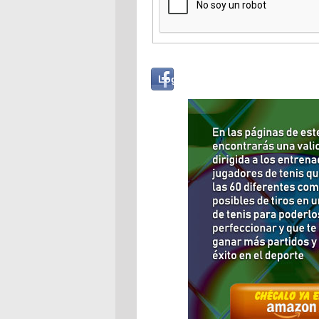
Login
Log in with...
with
Facebook