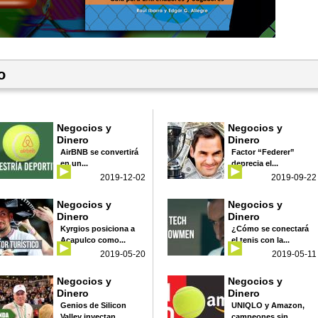
o
Negocios y
Negocios y
Dinero
Dinero
AirBNB se convertirá
Factor “Federer”
en un...
deprecia el...
2019-12-02
2019-09-22
Negocios y
Negocios y
Dinero
Dinero
Kyrgios posiciona a
¿Cómo se conectará
Acapulco como...
el tenis con la...
2019-05-20
2019-05-11
Negocios y
Negocios y
Dinero
Dinero
Genios de Silicon
UNIQLO y Amazon,
Valley inyectan...
campeones sin...