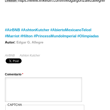
https://www.linkedin.com/in/edgargonzalezallegre/
LinkedIn:
#AirBNB #AshtonKutcher #AbiertoMexicanoTelcel
#Marriot #Hilton #PrincessMundoImperial #Olimpiadas
Autor:
Edgar G. Allegre
AirBNB
Ashton Kutcher
Comentario
*
CAPTCHA