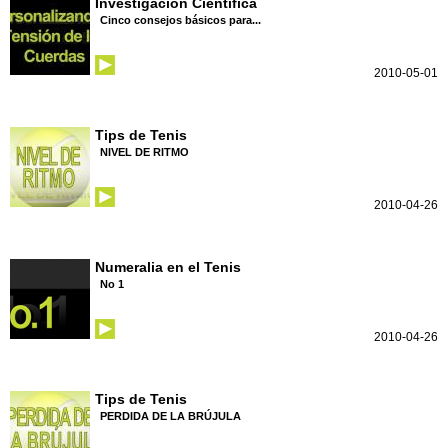
Investigación Científica
Cinco consejos básicos para...
2010-05-01
Tips de Tenis
NIVEL DE RITMO
2010-04-26
Numeralia en el Tenis
No 1
2010-04-26
Tips de Tenis
PERDIDA DE LA BRÚJULA