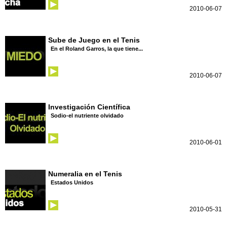
2010-06-07
Sube de Juego en el Tenis
En el Roland Garros, la que tiene...
2010-06-07
Investigación Científica
Sodio-el nutriente olvidado
2010-06-01
Numeralia en el Tenis
Estados Unidos
2010-05-31