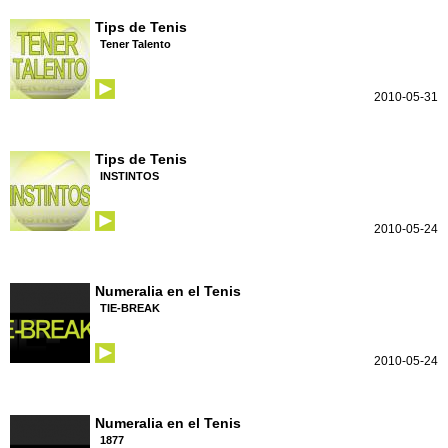
Tips de Tenis
Tener Talento
2010-05-31
Tips de Tenis
INSTINTOS
2010-05-24
Numeralia en el Tenis
TIE-BREAK
2010-05-24
Numeralia en el Tenis
1877