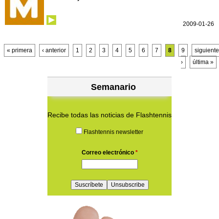
2009-01-26
Páginas
« primera
‹ anterior
1
2
3
4
5
6
7
8
9
siguiente
›
última »
Semanario
Recibe todas las noticias de Flashtennis
Flashtennis newsletter
Correo electrónico
*