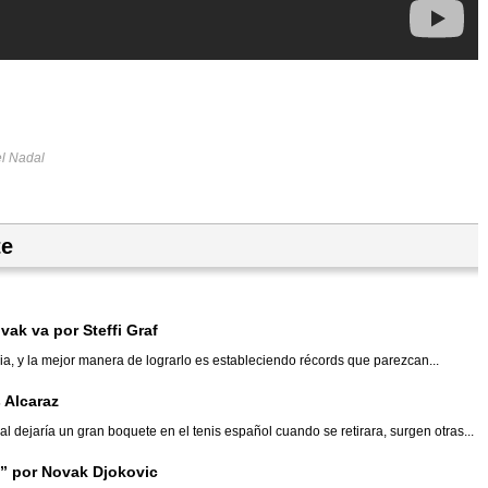
l Nadal
te
vak va por Steffi Graf
ia, y la mejor manera de lograrlo es estableciendo récords que parezcan...
s Alcaraz
ejaría un gran boquete en el tenis español cuando se retirara, surgen otras...
” por Novak Djokovic