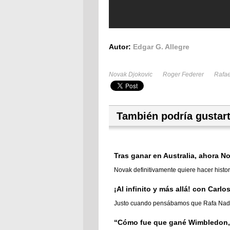
Autor:
Edgar G. Allegre
Novak Djokovic
Roger Federer
Rafae
También podría gustar
Tras ganar en Australia, ahora No
Novak definitivamente quiere hacer histor
¡Al infinito y más allá! con Carlo
Justo cuando pensábamos que Rafa Nadal d
“Cómo fue que gané Wimbledon,