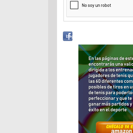
Login
Log in with...
with
Facebook