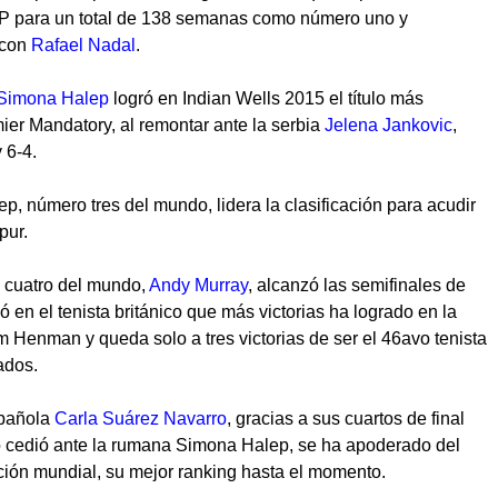
ATP para un total de 138 semanas como número uno y
 con
Rafael Nadal
.
Simona Halep
logró en Indian Wells 2015 el título más
ier Mandatory, al remontar ante la serbia
Jelena Jankovic
,
 6-4.
ep, número tres del mundo, lidera la clasificación para acudir
pur.
 cuatro del mundo,
Andy Murray
, alcanzó las semifinales de
ió en el tenista británico que más victorias ha logrado en la
m Henman y queda solo a tres victorias de ser el 46avo tenista
ados.
pañola
Carla Suárez Navarro
, gracias a sus cuartos de final
o cedió ante la rumana Simona Halep, se ha apoderado del
ción mundial, su mejor ranking hasta el momento.