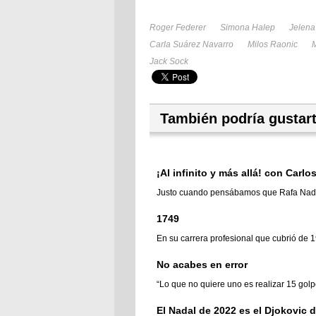
Roger Federer
Simona Halep
Jelena
Carla Suárez Navarro
Milos Raonic
M
Jack Sock
También podría gustar
¡Al infinito y más allá! con Carlo
Justo cuando pensábamos que Rafa Nadal d
1749
En su carrera profesional que cubrió de 1
No acabes en error
“Lo que no quiere uno es realizar 15 golpes
El Nadal de 2022 es el Djokovic 