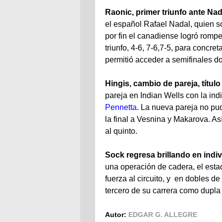
Raonic, primer triunfo ante Nad
el español Rafael Nadal, quien s
por fin el canadiense logró romper
triunfo, 4-6, 7-6,7-5, para concret
permitió acceder a semifinales d
Hingis, cambio de pareja, títul
pareja en Indian Wells con la ind
Pennetta
. La nueva pareja no pud
la final a Vesnina y Makarova. Así
al quinto.
Sock regresa brillando en indiv
una operación de cadera, el est
fuerza al circuito, y en dobles d
tercero de su carrera como dupla
Autor:
EDGAR G. ALLEGRE