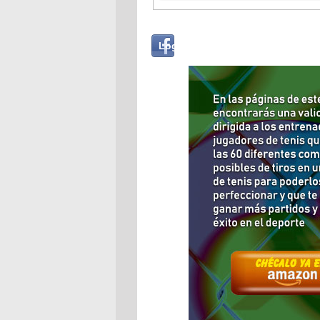
Login
Log in with...
with
Facebook