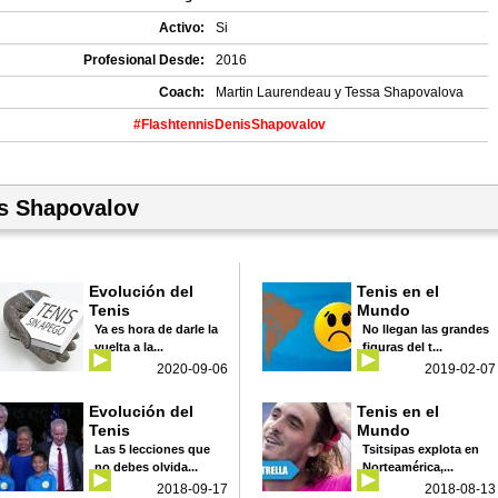
Activo:
Si
Profesional Desde:
2016
Coach:
Martin Laurendeau y Tessa Shapovalova
#FlashtennisDenisShapovalov
s Shapovalov
Evolución del
Tenis en el
Tenis
Mundo
Ya es hora de darle la
No llegan las grandes
vuelta a la...
figuras del t...
2020-09-06
2019-02-07
Evolución del
Tenis en el
Tenis
Mundo
Las 5 lecciones que
Tsitsipas explota en
no debes olvida...
Norteamérica,...
2018-09-17
2018-08-13