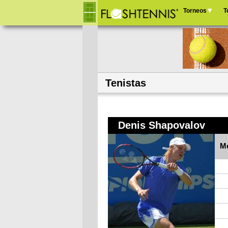
Torneos
T
Menú
principal
Tenistas
Denis Shapovalov
Me