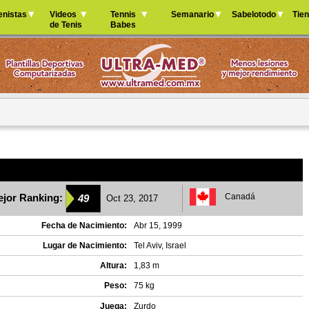
Jump to navigation
enistas
Videos
Tennis
Semanario
Sabelotodo
Tie
de Tenis
Babes
jor Ranking:
Canadá
49
Oct 23, 2017
Fecha de Nacimiento:
Abr 15, 1999
Lugar de Nacimiento:
Tel Aviv, Israel
Altura:
1,83 m
Peso:
75 kg
Juega:
Zurdo