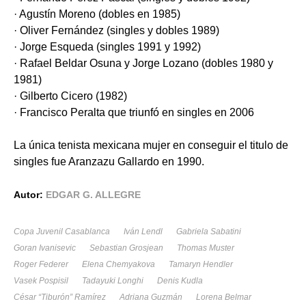
· Agustín Moreno (dobles en 1985)
· Oliver Fernández (singles y dobles 1989)
· Jorge Esqueda (singles 1991 y 1992)
· Rafael Beldar Osuna y Jorge Lozano (dobles 1980 y
1981)
· Gilberto Cicero (1982)
· Francisco Peralta que triunfó en singles en 2006
La única tenista mexicana mujer en conseguir el titulo de
singles fue Aranzazu Gallardo en 1990.
Autor:
EDGAR G. ALLEGRE
Copa Juvenil Casablanca
Iván Lendl
Gabriela Sabatini
Goran Ivanisevic
Sebastian Grosjean
Thomas Muster
Roger Federer
Elena Chemyakova
Tamaryn Hendler
Vasek Pospisil
Tadayuki Longhi
Denis Kudla
César “Tiburón” Ramírez
Adriana Guzmán
Lorena Belmar