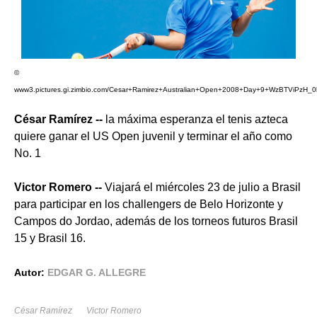
©
www3.pictures.gi.zimbio.com/Cesar+Ramirez+Australian+Open+2008+Day+9+WzBTViPzH_0l
César Ramírez
--
la máxima esperanza el tenis azteca
quiere ganar el US Open juvenil y terminar el año como
No. 1
Victor Romero
--
Viajará el miércoles 23 de julio a Brasil
para participar en los challengers de Belo Horizonte y
Campos do Jordao, además de los torneos futuros Brasil
15 y Brasil 16.
Autor:
EDGAR G. ALLEGRE
César Ramírez
Victor Romero