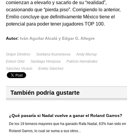
comienzan a elevarlo y sacarlo de su “realidad”,
ocasionando que “pierda piso”. Corrigiendo lo anterior,
Emilio concluye que definitivamente México tiene el
potencial para poder tener jugadores TOP 100.
Autor:
Iván Aguilar Alcalá y Edgar G. Allegre
Grigor Dimitrov
Svetlana Kuznetsova
Andy Murray
Edson Ortiz
Santiago Hinojosa
Patricio Hernández
Sánchez Vicario
Emilio Sánchez
También podría gustarte
¿Qué pasaría si Nadal vuelve a ganar el Roland Garros?
De los 19 torneos mayores que ha ganado Rafa Nadal, 63% han sido en
Roland Garros, lo cual se suma a sus otros...