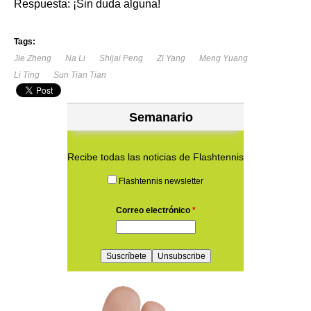
Respuesta: ¡Sin duda alguna!
Tags:
Jie Zheng
Na Li
Shijai Peng
Zi Yang
Meng Yuang
Li Ting
Sun Tian Tian
Semanario
Recibe todas las noticias de Flashtennis
Flashtennis newsletter
Correo electrónico
*