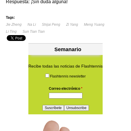
Respuesta: ¡Sin duda alguna!
Tags:
Jie Zheng
Na Li
Shijai Peng
Zi Yang
Meng Yuang
Li Ting
Sun Tian Tian
Semanario
Recibe todas las noticias de Flashtennis
Flashtennis newsletter
Correo electrónico
*