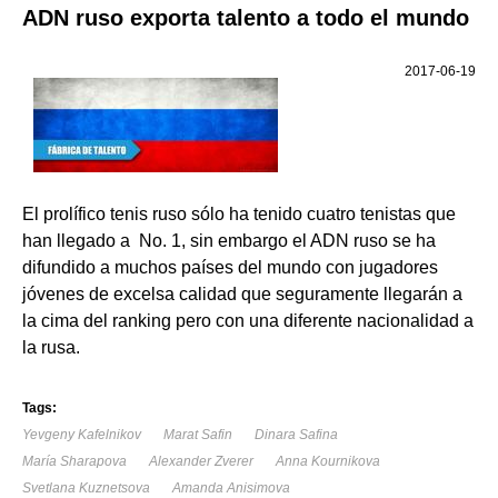
ADN ruso exporta talento a todo el mundo
2017-06-19
El prolífico tenis ruso sólo ha tenido cuatro tenistas que
han llegado a No. 1, sin embargo el ADN ruso se ha
difundido a muchos países del mundo con jugadores
jóvenes de excelsa calidad que seguramente llegarán a
la cima del ranking pero con una diferente nacionalidad a
la rusa.
Tags:
Yevgeny Kafelnikov
Marat Safin
Dinara Safina
María Sharapova
Alexander Zverer
Anna Kournikova
Svetlana Kuznetsova
Amanda Anisimova