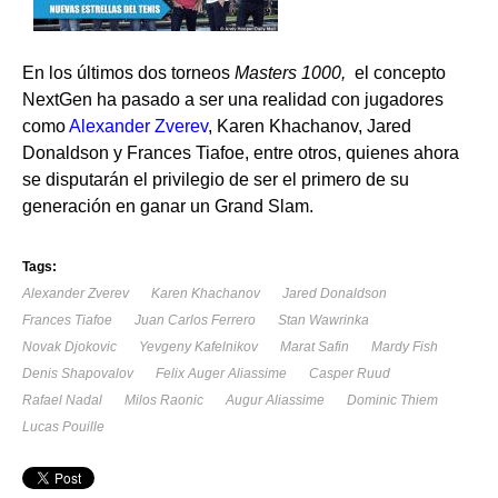
En los últimos dos torneos
Masters 1000,
el concepto
NextGen ha pasado a ser una realidad con jugadores
como
Alexander Zverev
, Karen Khachanov, Jared
Donaldson y Frances Tiafoe, entre otros, quienes ahora
se disputarán el privilegio de ser el primero de su
generación en ganar un Grand Slam.
Tags:
Alexander Zverev
Karen Khachanov
Jared Donaldson
Frances Tiafoe
Juan Carlos Ferrero
Stan Wawrinka
Novak Djokovic
Yevgeny Kafelnikov
Marat Safin
Mardy Fish
Denis Shapovalov
Felix Auger Aliassime
Casper Ruud
Rafael Nadal
Milos Raonic
Augur Aliassime
Dominic Thiem
Lucas Pouille