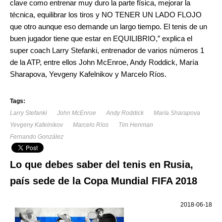
clave como entrenar muy duro la parte física, mejorar la
técnica, equilibrar los tiros y NO TENER UN LADO FLOJO
que otro aunque eso demande un largo tiempo. El tenis de un
buen jugador tiene que estar en EQUILIBRIO,” explica el
super coach Larry Stefanki, entrenador de varios números 1
de la ATP, entre ellos John McEnroe, Andy Roddick, María
Sharapova, Yevgeny Kafelnikov y Marcelo Ríos.
Tags:
Larry Stefanki
John McEnroe
Andy Roddick
María Sharapova
Yevgeny Kafelnikov
Marcelo Ríos
Tim Henman
Fernando González
Lo que debes saber del tenis en Rusia,
país sede de la Copa Mundial FIFA 2018
2018-06-18