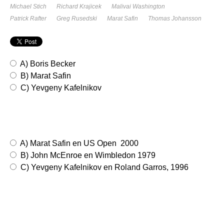
Michael Stich
Richard Krajicek
Malivai Washington
Patrick Rafter
Greg Rusedski
Marat Safin
Thomas Johansson
A) Boris Becker
B) Marat Safin
C) Yevgeny Kafelnikov
A) Marat Safin en US Open 2000
B) John McEnroe en Wimbledon 1979
C) Yevgeny Kafelnikov en Roland Garros, 1996