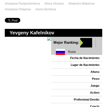
Anastasia Pavlyuchenkova
Elena Vesania
Ekaterina Makarova
Anastasia Potapova
Daria Gavrilova
Yevgeny Kafelnikov
Mejor Ranking:
Rusia
Fecha de Nacimiento:
Lugar de Nacimiento:
Altura:
Peso:
Juega:
Activo:
Profesional Desde:
Coach: