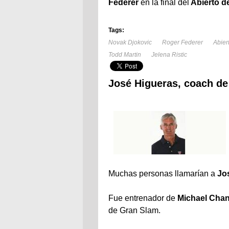
Federer
en la final del
Abierto d
Tags:
Novak Djokovic
Roger Federer
Abier
Todd Martin
Jelena Ristic
José Higueras, coach d
Muchas personas llamarían a
Jo
Fue entrenador de
Michael Cha
de Gran Slam.