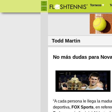
Torneos
T
Menú
principal
Todd Martin
No más dudas para Nov
“A cada persona le llega la madur
deportiva,
FOX Sports
, en refer