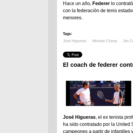
Hace un año,
Federer
lo contrató
con la federación de tenis estado
menores.
Tags:
José Higueras
Michael Chang
Jim C
El coach de federer cont
José Higueras
, el ex tenista pr
ha sido contratado por la United 
campeones a partir de infantiles 