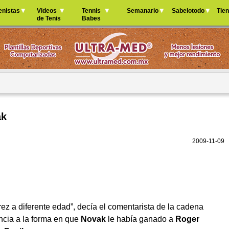
Jump to navigation
enistas
Videos
Tennis
Semanario
Sabelotodo
Tie
de Tenis
Babes
ak
2009-11-09
ez a diferente edad”, decía el comentarista de la cadena
encia a la forma en que
Novak
le había ganado a
Roger