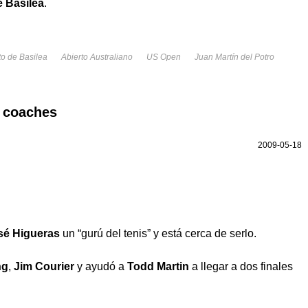
e Basilea
.
to de Basilea
Abierto Australiano
US Open
Juan Martín del Potro
e coaches
2009-05-18
sé Higueras
un “gurú del tenis” y está cerca de serlo.
ng
,
Jim Courier
y ayudó a
Todd Martin
a llegar a dos finales