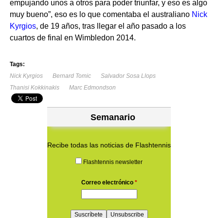
empujando unos a otros para poder triunfar, y eso es algo
muy bueno”, eso es lo que comentaba el australiano
Nick
Kyrgios
, de 19 años, tras llegar el año pasado a los
cuartos de final en Wimbledon 2014.
Tags:
Nick Kyrgios
Bernard Tomic
Salvador Sosa Llops
Thanisi Kokkinakis
Marc Edmondson
Semanario
Recibe todas las noticias de Flashtennis
Flashtennis newsletter
Correo electrónico
*