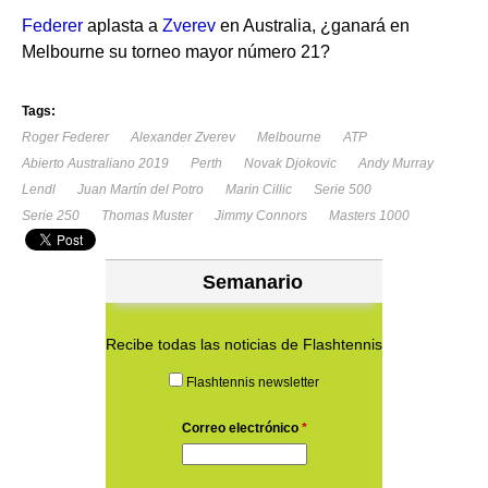
Federer
aplasta a
Zverev
en Australia, ¿ganará en
Melbourne su torneo mayor número 21?
Tags:
Roger Federer
Alexander Zverev
Melbourne
ATP
Abierto Australiano 2019
Perth
Novak Djokovic
Andy Murray
Lendl
Juan Martín del Potro
Marin Cillic
Serie 500
Serie 250
Thomas Muster
Jimmy Connors
Masters 1000
Semanario
Recibe todas las noticias de Flashtennis
Flashtennis newsletter
Correo electrónico
*