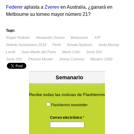
Federer
aplasta a
Zverev
en Australia, ¿ganará en
Melbourne su torneo mayor número 21?
Tags:
Roger Federer
Alexander Zverev
Melbourne
ATP
Abierto Australiano 2019
Perth
Novak Djokovic
Andy Murray
Lendl
Juan Martín del Potro
Marin Cillic
Serie 500
Serie 250
Thomas Muster
Jimmy Connors
Masters 1000
Semanario
Recibe todas las noticias de Flashtennis
Flashtennis newsletter
Correo electrónico
*