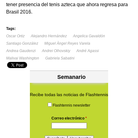
tener presencia del tenis azteca que ahora regresa para
Brasil 2016.
Tags:
Oscar Ortiz
Alejandro Hernández
Angelica Gavaldón
Santiago González
Miguel Àngel Reyes Varela
Andrea Gaudenzi
Andrei Olhovskiy
André Agassi
Malivai Washington
Gabriela Sabatini
Semanario
Recibe todas las noticias de Flashtennis
Flashtennis newsletter
Correo electrónico
*