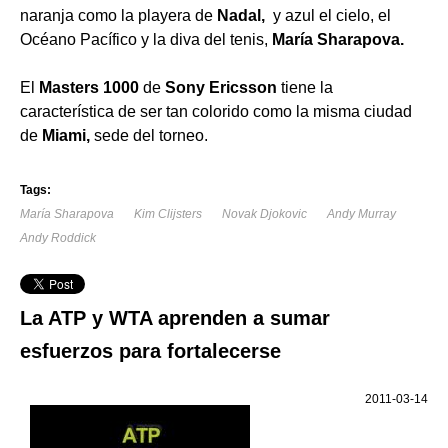
naranja como la playera de
Nadal,
y azul el cielo, el
Océano Pacífico y la diva del tenis,
María Sharapova.
El
Masters 1000
de
Sony Ericsson
tiene la
característica de ser tan colorido como la misma ciudad
de
Miami,
sede del torneo.
Tags:
María Sharapova
Kim Clijsters
Novak Djokovic
Andy Murray
Andy Roddick
La ATP y WTA aprenden a sumar
esfuerzos para fortalecerse
2011-03-14