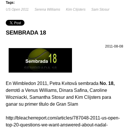
Tags:
US Open 2011
Serena Williams
Kim Clijsters
Sam Stosur
SEMBRADA 18
2011-08-08
En Wimbledon 2011, Petra Kvitová sembrada
No. 18,
derrotó a Venus Williams, Dinara Safina, Caroline
Wozniacki, Samantha Stosur and Kim Clijsters para
ganar su primer título de Gran Slam
http://bleacherreport.com/articles/787048-2011-us-open-
top-20-questions-we-want-answered-about-nadal-