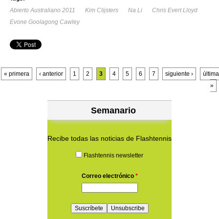
Abierto Australiano 2011
Kim Clijsters
Na Li
Chris Evert Lloyd
Evone Goolagong Cawley
Páginas
« primera
‹ anterior
1
2
3
4
5
6
7
siguiente ›
última
»
Semanario
Recibe todas las noticias de Flashtennis
Flashtennis newsletter
Correo electrónico
*