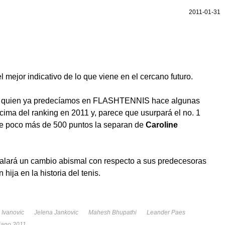
2011-01-31
l mejor indicativo de lo que viene en el cercano futuro.
, quien ya predecíamos en FLASHTENNIS hace algunas
cima del ranking en 2011 y, parece que usurpará el no. 1
ue poco más de 500 puntos la separan de
Caroline
alará un cambio abismal con respecto a sus predecesoras
hija en la historia del tenis.
 Ivanovic
Jelena Jankovic
Mahesh Bhupathi
Leander Paes
liano 2011