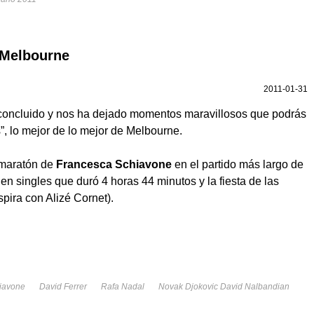
 Melbourne
2011-01-31
concluido y nos ha dejado momentos maravillosos que podrás
s”, lo mejor de lo mejor de Melbourne.
 maratón de
Francesca Schiavone
en el partido más largo de
n singles que duró 4 horas 44 minutos y la fiesta de las
spira con Alizé Cornet).
iavone
David Ferrer
Rafa Nadal
Novak Djokovic David Nalbandian