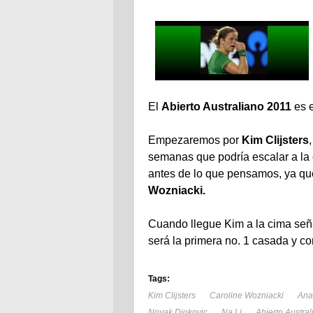
El
Abierto Australiano 2011
es e
Empezaremos por
Kim Clijsters
semanas que podría escalar a la 
antes de lo que pensamos, ya q
Wozniacki.
Cuando llegue Kim a la cima señ
será la primera no. 1 casada y con 
Tags:
Kim Clijsters
Caroline Wozniacki
Ana
Novak Djokovic
Na Li
Abierto Austra