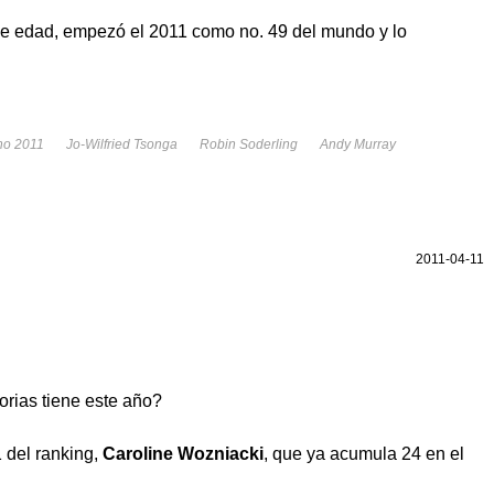
 de edad, empezó el 2011 como no. 49 del mundo y lo
ano 2011
Jo-Wilfried Tsonga
Robin Soderling
Andy Murray
2011-04-11
orias tiene este año?
1 del ranking,
Caroline Wozniacki
, que ya acumula 24 en el