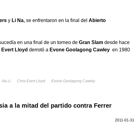
ters
y
Li Na,
se enfrentaron en la final del
Abierto
 sucedía en una final de un torneo de
Gran Slam
desde hace
 Evert Lloyd
derrotó a
Evone Goolagong Cawley
en 1980
Na Li
Chris Evert Lloyd
Evone Goolagong Cawley
a a la mitad del partido contra Ferrer
2011-01-31