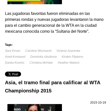
Las jugadoras favoritas fueron eliminadas en las
primeras rondas y nuevas jugadoras levantaron la mano
para el cambio generacional de la WTA en la ciudad
mexicana conocida como la “Sultana del Norte”.
Tags:
Sara Errani
Caroline Wozniacki
Victoria Azarenka
Anett Kontaveit
Dominika cibulkova
Kirsten Flipkens
Danka Kovinic
Christina McHale
Heather Watson
Asia, el tramo final para calificar al WTA
Championship 2015
2015-10-19