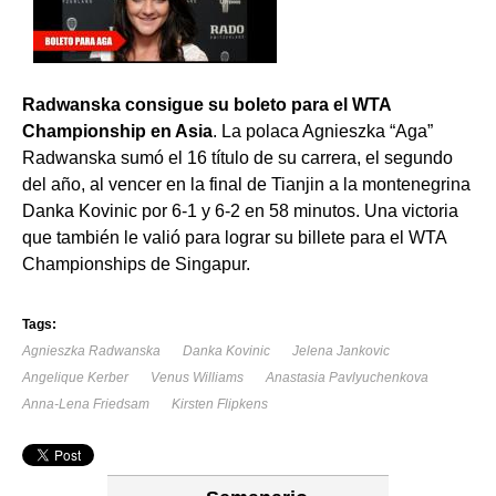
Radwanska consigue su boleto para el WTA
Championship en Asia
. La polaca Agnieszka “Aga”
Radwanska sumó el 16 título de su carrera, el segundo
del año, al vencer en la final de Tianjin a la montenegrina
Danka Kovinic por 6-1 y 6-2 en 58 minutos. Una victoria
que también le valió para lograr su billete para el WTA
Championships de Singapur.
Tags:
Agnieszka Radwanska
Danka Kovinic
Jelena Jankovic
Angelique Kerber
Venus Williams
Anastasia Pavlyuchenkova
Anna-Lena Friedsam
Kirsten Flipkens