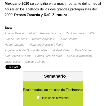
Mexicano 2020
se convirtió en la más importante del torneo al
figurar en los apellidos de los dos grandes protagonistas del
2020:
Renata Zarazúa
y
Raúl Zurutuza
.
Tags:
Abierto Mexicano Telcel
Renata Zarazúa
Raúl Zurutuza
WTA
Sloane Stephens
Tamara Zidansek
Carlos Aranda
Hugo Armando
Alejandra Ruckstuhl Fabre
Arquitecto Javier Sordo Madaleno
Rafael Nadal
David Ferrer
Luis Alfredo Alvarez
Carlos Loret de Mola
Gabriela Warkentin
Javier Risco
Giuliana Olmos
Semanario
Recibe todas las noticias de Flashtennis
Flashtennis newsletter